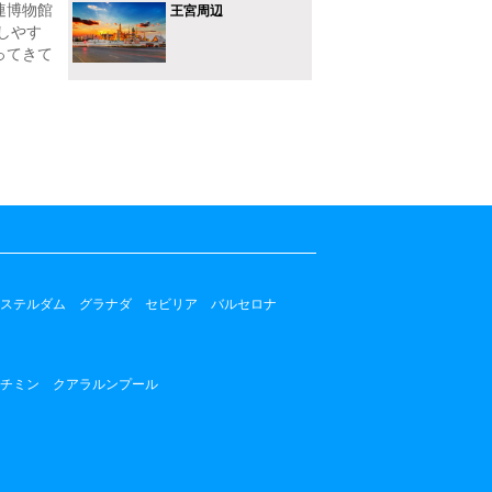
連博物館
王宮周辺
しやす
ってきて
ステルダム
グラナダ
セビリア
バルセロナ
チミン
クアラルンプール