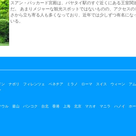
スアン・パッカード宮殿は、パヤタイ駅のすぐ近くにある王室関
だ。 あまりメジャーな観光スポットではないものの、アクセスの
さから立ち寄る人も多くなっており、近年では少しずつ有名にな
いる。
ドン
ナポリ
フィレンツェ
ベネチア
ミラノ
ローマ
スイス
ウィーン
アム
ン
ソウル
釜山
バンコク
台北
香港
上海
北京
マカオ
マニラ
ハノイ
ホー