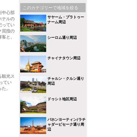
このカテゴリーで地域を絞る
街中心部
サヤーム・プラトゥー
ホテルの
ナーム周辺
祀ってい
ク屈指の
拝客と、
シーロム通り周辺
チャイナタウン周辺
る観光ス
チャルン・クルン通り
ってい
周辺
った。
ドゥシト地区周辺
パホンヨーティン/ラチ
ャダーピセーク通り周
辺