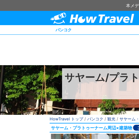
本メデ
バンコク
サヤーム/プラ
HowTravel トップ
/
バンコク
/
観光
/
サヤーム
サヤーム・プラトゥーナーム周辺×建築物