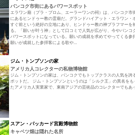
バンコク市街にあるパワースポット
エラワン廟（プラ・プロム、エーラーワンの祠）は、バンコク市
にあるヒンドゥー教の霊廟だ。グランドハイアット・エラワン・
すぐ前という絶好の立地にあり、ヒンドゥー教の神ブラフマーを
る。「願いが叶う神」として口コミで人気が広がり、今やバンコ
パワースポットになっている。願いの成就を求めてやってくる参
願いが成就した参拝客による歌や…
ジム・トンプソンの家
アメリカ人コレクターの私物博物館
ジム・トンプソンの家は、バンコクでもトップクラスの人気を誇
ポットだ。 ジム・トンプソンというのは「シルク王」の異名をも
たアメリカ人実業家で、東南アジアの芸術品のコレクターでもあ
スアン・パッカード宮殿博物館
キャベツ畑は隠れた名所