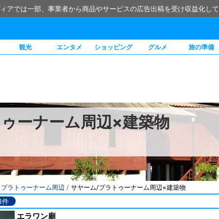
ィアでは一部、事業者から商品やサービスの広告出稿を受け収益化して
観光
エンタメ
ショッピング
グルメ
旅の準備
トゥーナーム周辺×建築物
・プラトゥーナーム周辺
/
サヤーム/プラトゥーナーム周辺×建築物
3件
エラワン廟