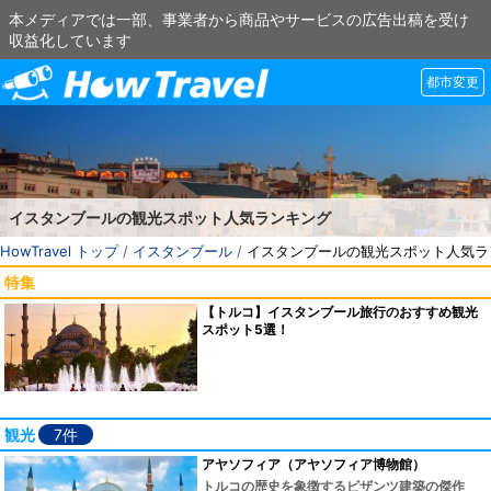
本メディアでは一部、事業者から商品やサービスの広告出稿を受け
収益化しています
都市変更
イスタンブールの観光スポット人気ランキング
HowTravel トップ
/
イスタンブール
/
イスタンブールの観光スポット人気ラ
特集
【トルコ】イスタンブール旅行のおすすめ観光
スポット5選！
観光
7件
アヤソフィア（アヤソフィア博物館）
トルコの歴史を象徴するビザンツ建築の傑作