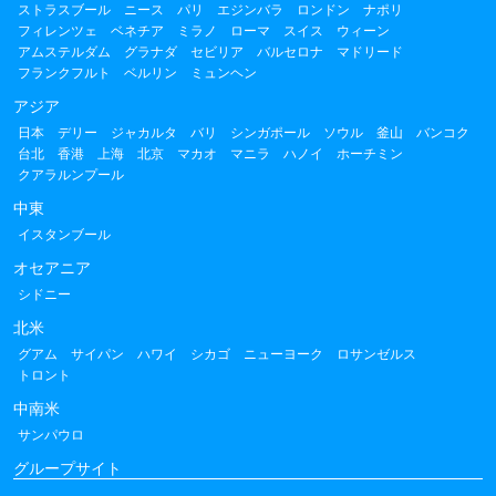
ストラスブール
ニース
パリ
エジンバラ
ロンドン
ナポリ
フィレンツェ
ベネチア
ミラノ
ローマ
スイス
ウィーン
アムステルダム
グラナダ
セビリア
バルセロナ
マドリード
フランクフルト
ベルリン
ミュンヘン
アジア
日本
デリー
ジャカルタ
バリ
シンガポール
ソウル
釜山
バンコク
台北
香港
上海
北京
マカオ
マニラ
ハノイ
ホーチミン
クアラルンプール
中東
イスタンブール
オセアニア
シドニー
北米
グアム
サイパン
ハワイ
シカゴ
ニューヨーク
ロサンゼルス
トロント
中南米
サンパウロ
グループサイト