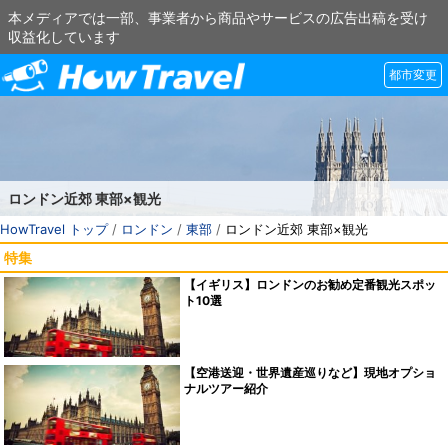
本メディアでは一部、事業者から商品やサービスの広告出稿を受け
収益化しています
都市変更
ロンドン近郊 東部×観光
HowTravel トップ
/
ロンドン
/
東部
/
ロンドン近郊 東部×観光
特集
【イギリス】ロンドンのお勧め定番観光スポッ
ト10選
【空港送迎・世界遺産巡りなど】現地オプショ
ナルツアー紹介