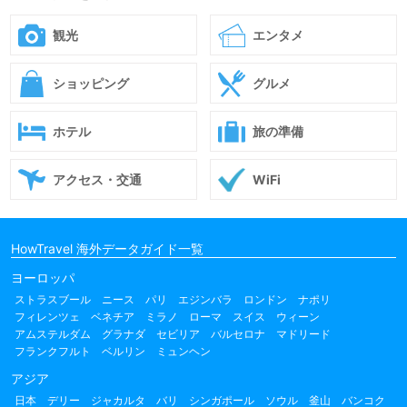
観光
エンタメ
ショッピング
グルメ
ホテル
旅の準備
アクセス・交通
WiFi
HowTravel 海外データガイド一覧
ヨーロッパ
ストラスブール
ニース
パリ
エジンバラ
ロンドン
ナポリ
フィレンツェ
ベネチア
ミラノ
ローマ
スイス
ウィーン
アムステルダム
グラナダ
セビリア
バルセロナ
マドリード
フランクフルト
ベルリン
ミュンヘン
アジア
日本
デリー
ジャカルタ
バリ
シンガポール
ソウル
釜山
バンコク