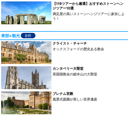
【119ツアーから厳選】おすすめストーンヘン
ジツアー10選
満足度の高いストーンヘンジツアーに参加しよ
う！
東部×観光
8件
クライスト・チャーチ
オックスフォードの歴史ある教会
カンタベリー大聖堂
英国国教会の総本山の大聖堂
ブレナム宮殿
風景式庭園が美しい世界遺産