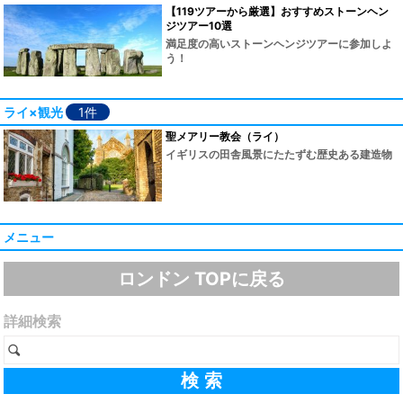
【119ツアーから厳選】おすすめストーンヘン
ジツアー10選
満足度の高いストーンヘンジツアーに参加しよ
う！
ライ×観光
1件
聖メアリー教会（ライ）
イギリスの田舎風景にたたずむ歴史ある建造物
メニュー
ロンドン TOPに戻る
詳細検索