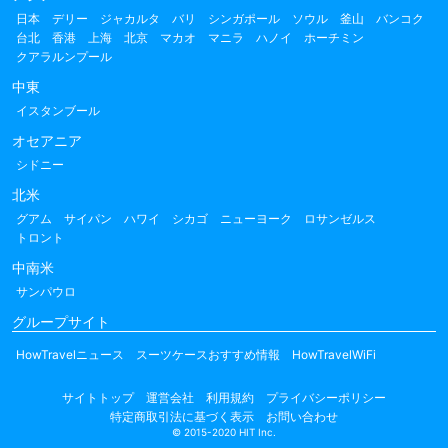
日本
デリー
ジャカルタ
バリ
シンガポール
ソウル
釜山
バンコク
台北
香港
上海
北京
マカオ
マニラ
ハノイ
ホーチミン
クアラルンプール
中東
イスタンブール
オセアニア
シドニー
北米
グアム
サイパン
ハワイ
シカゴ
ニューヨーク
ロサンゼルス
トロント
中南米
サンパウロ
グループサイト
HowTravelニュース
スーツケースおすすめ情報
HowTravelWiFi
サイトトップ
運営会社
利用規約
プライバシーポリシー
特定商取引法に基づく表示
お問い合わせ
© 2015-2020 HIT Inc.