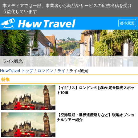
本メディアでは一部、事業者から商品やサービスの広告出稿を受け
収益化しています
都市変更
ライ×観光
HowTravel トップ
/
ロンドン
/
ライ
/
ライ×観光
特集
【イギリス】ロンドンのお勧め定番観光スポッ
ト10選
【空港送迎・世界遺産巡りなど】現地オプショ
ナルツアー紹介