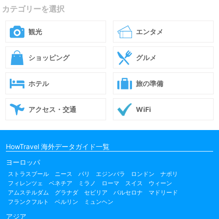
カテゴリーを選択
観光
エンタメ
ショッピング
グルメ
ホテル
旅の準備
アクセス・交通
WiFi
HowTravel 海外データガイド一覧
ヨーロッパ
ストラスブール
ニース
パリ
エジンバラ
ロンドン
ナポリ
フィレンツェ
ベネチア
ミラノ
ローマ
スイス
ウィーン
アムステルダム
グラナダ
セビリア
バルセロナ
マドリード
フランクフルト
ベルリン
ミュンヘン
アジア