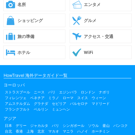
名所
エンタメ
ショッピング
グルメ
旅の準備
アクセス・交通
ホテル
WiFi
HowTravel 海外データガイド一覧
ヨーロッパ
ストラスブール
ニース
パリ
エジンバラ
ロンドン
ナポリ
フィレンツェ
ベネチア
ミラノ
ローマ
スイス
ウィーン
アムステルダム
グラナダ
セビリア
バルセロナ
マドリード
フランクフルト
ベルリン
ミュンヘン
アジア
日本
デリー
ジャカルタ
バリ
シンガポール
ソウル
釜山
バンコク
台北
香港
上海
北京
マカオ
マニラ
ハノイ
ホーチミン