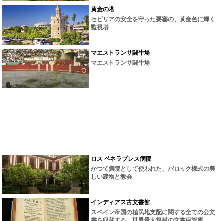
黄金の塔
セビリアの安全を守った要塞の、黄金色に輝く
監視塔
マエストランサ闘牛場
マエストランサ闘牛場
ロス ベネラブレス病院
かつて病院として使われた、バロック様式の美
しい建物と教会
インディアス古文書館
スペイン帝国の植民地支配に関する全ての公文
書を収蔵する、世界最大規模の文書保管庫