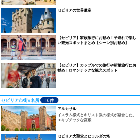
セビリアの世界遺産
【セビリア】家族旅行にお勧め！子連れで楽し
い観光スポットまとめ【シーン別お勧め】
【セビリア】カップルでの旅行や新婚旅行にお
勧め！ロマンチックな観光スポット
セビリア市街×名所
16件
アルカサル
イスラム様式とキリスト教の様式が融合した、
エキゾチックな宮殿
セビリア大聖堂とヒラルダの塔