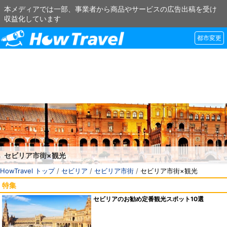
本メディアでは一部、事業者から商品やサービスの広告出稿を受け
収益化しています
都市変更
セビリア市街×観光
HowTravel トップ
/
セビリア
/
セビリア市街
/
セビリア市街×観光
特集
セビリアのお勧め定番観光スポット10選