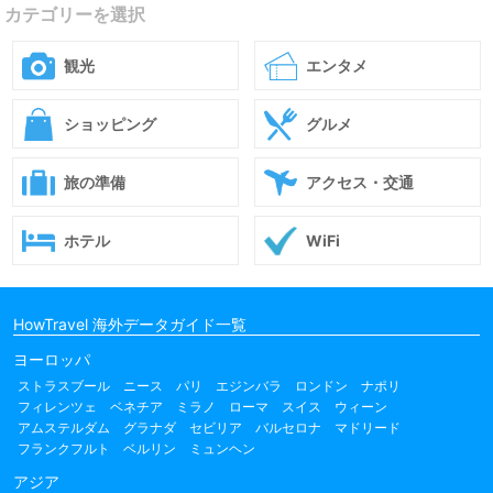
カテゴリーを選択
観光
エンタメ
ショッピング
グルメ
旅の準備
アクセス・交通
ホテル
WiFi
HowTravel 海外データガイド一覧
ヨーロッパ
ストラスブール
ニース
パリ
エジンバラ
ロンドン
ナポリ
フィレンツェ
ベネチア
ミラノ
ローマ
スイス
ウィーン
アムステルダム
グラナダ
セビリア
バルセロナ
マドリード
フランクフルト
ベルリン
ミュンヘン
アジア