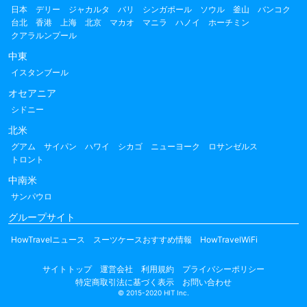
日本
デリー
ジャカルタ
バリ
シンガポール
ソウル
釜山
バンコク
台北
香港
上海
北京
マカオ
マニラ
ハノイ
ホーチミン
クアラルンプール
中東
イスタンブール
オセアニア
シドニー
北米
グアム
サイパン
ハワイ
シカゴ
ニューヨーク
ロサンゼルス
トロント
中南米
サンパウロ
グループサイト
HowTravelニュース
スーツケースおすすめ情報
HowTravelWiFi
サイトトップ
運営会社
利用規約
プライバシーポリシー
特定商取引法に基づく表示
お問い合わせ
© 2015-2020 HIT Inc.