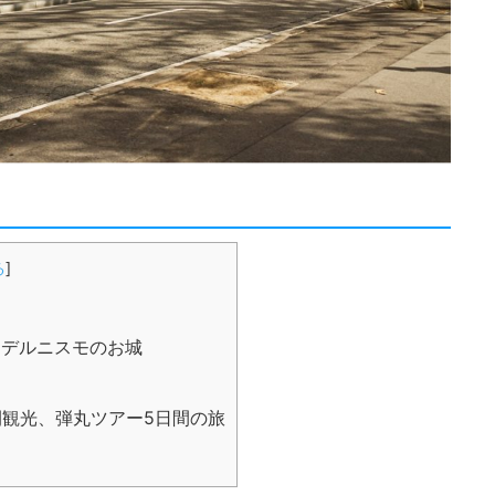
る
]
モデルニスモのお城
日間観光、弾丸ツアー5日間の旅