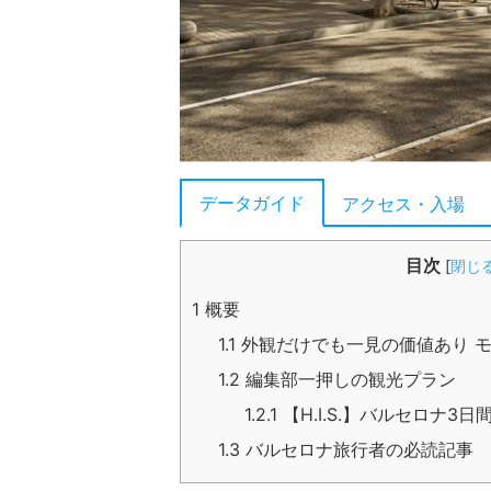
データガイド
アクセス・入場
目次
[
閉じ
1
概要
1.1
外観だけでも一見の価値あり 
1.2
編集部一押しの観光プラン
1.2.1
【H.I.S.】バルセロナ3
1.3
バルセロナ旅行者の必読記事