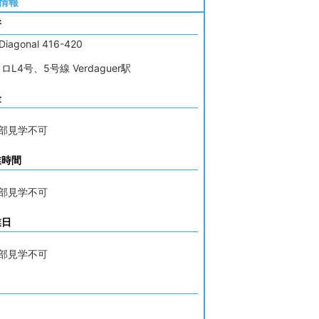
情報
所
 Diagonal 416-420
ロL4号、5号線 Verdaguer駅
金
し
内部見学不可
業時間
し
内部見学不可
業日
し
内部見学不可