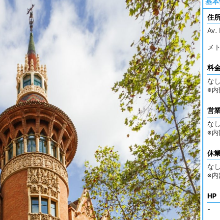
基本
住
Av.
メト
料
な
※
営
な
※
休
な
※
HP
-