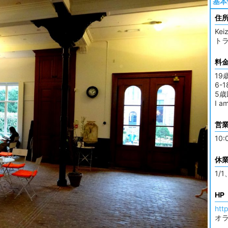
基本
住
Kei
トラ
料
19
6-
5
I a
営
10:
休
1/1
HP
htt
オ