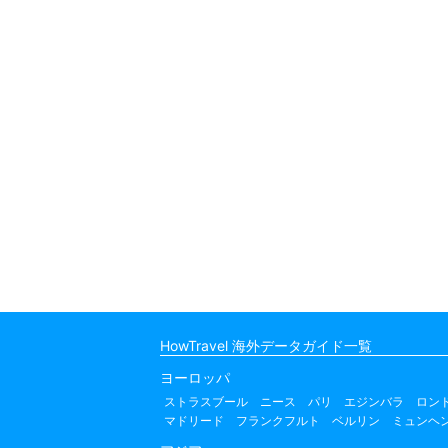
HowTravel 海外データガイド一覧
ヨーロッパ
ストラスブール
ニース
パリ
エジンバラ
ロン
マドリード
フランクフルト
ベルリン
ミュンヘ