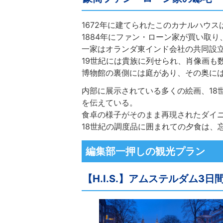
1672年に建てられたこのカナルハウ
1884年にファン・ローン家が買い取
一家はオランダ東インド会社の共同設
19世紀には貴族に列せられ、肖像画も
博物館の裏側には庭があり、その奥に
内部に展示されている多くの絵画、18
を伝えている。
食卓の様子がそのまま再現されたダイ
18世紀の調度品に囲まれての夕食は、
編集部一押しの観光プラン
【H.I.S.】アムステルダム3