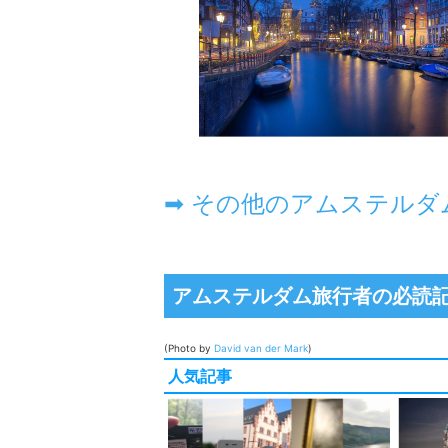
アムステルダム旅行者の必読
(Photo by
David van der Mark
)
人気記事