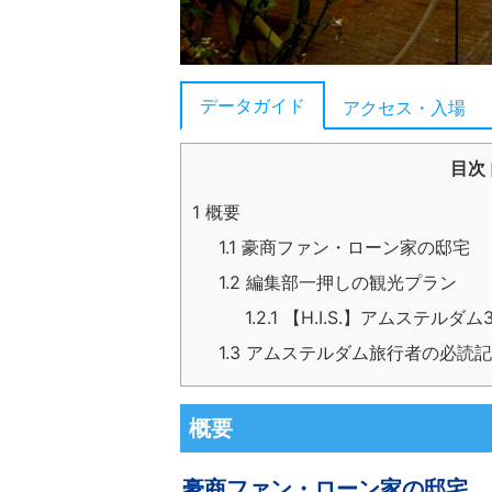
データガイド
アクセス・入場
目次
1
概要
1.1
豪商ファン・ローン家の邸宅
1.2
編集部一押しの観光プラン
1.2.1
【H.I.S.】アムステル
1.3
アムステルダム旅行者の必読記
概要
豪商ファン・ローン家の邸宅