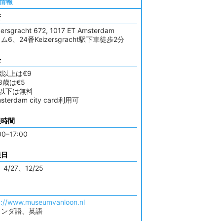
情報
所
zersgracht 672, 1017 ET Amsterdam
ム6、24番Keizersgracht駅下車徒歩2分
金
歳以上は€9
18歳は€5
歳以下は無料
msterdam city card利用可
業時間
00–17:00
業日
、4/27、12/25
p://www.museumvanloon.nl
ランダ語、英語