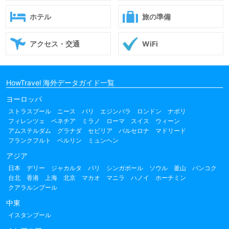
ホテル
旅の準備
アクセス・交通
WiFi
HowTravel 海外データガイド一覧
ヨーロッパ
ストラスブール
ニース
パリ
エジンバラ
ロンドン
ナポリ
フィレンツェ
ベネチア
ミラノ
ローマ
スイス
ウィーン
アムステルダム
グラナダ
セビリア
バルセロナ
マドリード
フランクフルト
ベルリン
ミュンヘン
アジア
日本
デリー
ジャカルタ
バリ
シンガポール
ソウル
釜山
バンコク
台北
香港
上海
北京
マカオ
マニラ
ハノイ
ホーチミン
クアラルンプール
中東
イスタンブール