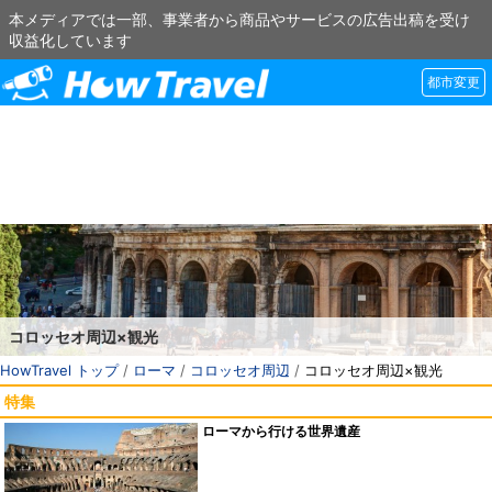
本メディアでは一部、事業者から商品やサービスの広告出稿を受け
収益化しています
都市変更
コロッセオ周辺×観光
HowTravel トップ
/
ローマ
/
コロッセオ周辺
/
コロッセオ周辺×観光
特集
ローマから行ける世界遺産