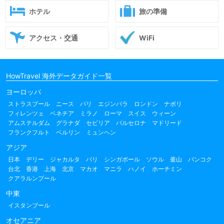
ホテル
旅の準備
アクセス・交通
WiFi
HowTravel 海外データガイド一覧
ヨーロッパ
ストラスブール
ニース
パリ
エジンバラ
ロンドン
ナポリ
フィレンツェ
ベネチア
ミラノ
ローマ
スイス
ウィーン
アムステルダム
グラナダ
セビリア
バルセロナ
マドリード
フランクフルト
ベルリン
ミュンヘン
アジア
日本
デリー
ジャカルタ
バリ
シンガポール
ソウル
釜山
バンコク
台北
香港
上海
北京
マカオ
マニラ
ハノイ
ホーチミン
クアラルンプール
中東
イスタンブール
オセアニア