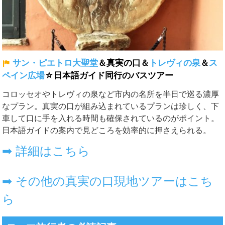
サン・ピエトロ大聖堂
＆真実の口＆
トレヴィの泉
＆
ス
ペイン広場
☆日本語ガイド同行のバスツアー
コロッセオ
や
トレヴィの泉
など市内の名所を半日で巡る濃厚
なプラン。真実の口が組み込まれているプランは珍しく、下
車して口に手を入れる時間も確保されているのがポイント。
日本語ガイドの案内で見どころを効率的に押さえられる。
➡ 詳細はこちら
➡ その他の真実の口現地ツアーはこち
ら