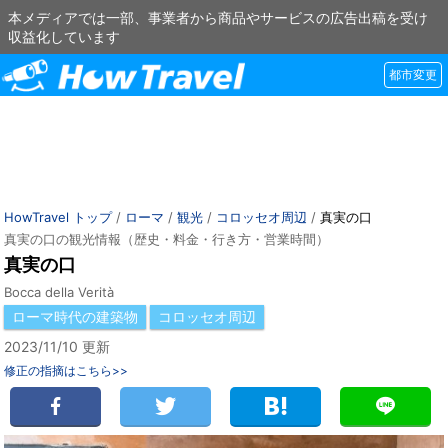
本メディアでは一部、事業者から商品やサービスの広告出稿を受け
収益化しています
都市変更
HowTravel トップ
/
ローマ
/
観光
/
コロッセオ周辺
/
真実の口
真実の口の観光情報（歴史・料金・行き方・営業時間）
真実の口
Bocca della Verità
ローマ時代の建築物
コロッセオ周辺
2023/11/10 更新
修正の指摘はこちら>>