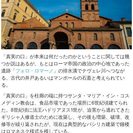
「真実の口」が本来は何だったのかということに関しては幾
つか説はあるが、もとはローマ帝国の政治の中心地であった
遺跡「
フォロ・ロマーノ
」の排水溝でテヴェレ川へつなが
る、古代の井戸あるいはマンポールの石蓋と考えられてい
る。
「真実の口」を柱廊の端に持つサンタ・マリア・イン・コス
メディン教会は、食品市場であった場所に6世紀頃建てられ
た。8世紀頃に法王ハドリアヌス1世が、迫害から逃れてきた
ギリシャ人修道士のために改築し、その後も増築、破壊、改
修等が繰り返されたが、現在は典型的なバシリカ建築で鐘楼
はロマネスク様式を模している。