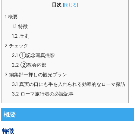
目次
[
閉じる
]
1
概要
1.1
特徴
1.2
歴史
2
チェック
2.1
①記念写真撮影
2.2
②教会内部
3
編集部一押しの観光プラン
3.1
真実の口にも手を入れられる効率的なローマ探訪
3.2
ローマ旅行者の必読記事
概要
特徴