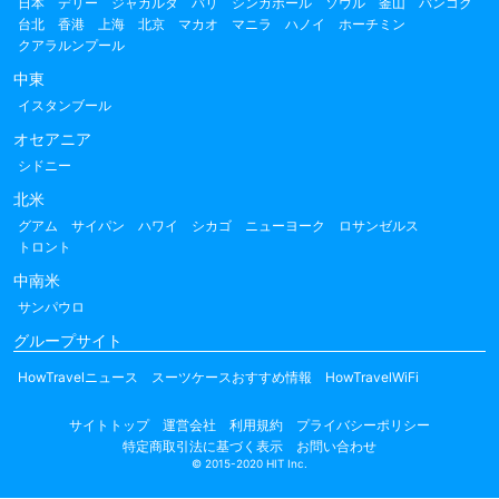
日本
デリー
ジャカルタ
バリ
シンガポール
ソウル
釜山
バンコク
台北
香港
上海
北京
マカオ
マニラ
ハノイ
ホーチミン
クアラルンプール
中東
イスタンブール
オセアニア
シドニー
北米
グアム
サイパン
ハワイ
シカゴ
ニューヨーク
ロサンゼルス
トロント
中南米
サンパウロ
グループサイト
HowTravelニュース
スーツケースおすすめ情報
HowTravelWiFi
サイトトップ
運営会社
利用規約
プライバシーポリシー
特定商取引法に基づく表示
お問い合わせ
© 2015-2020 HIT Inc.