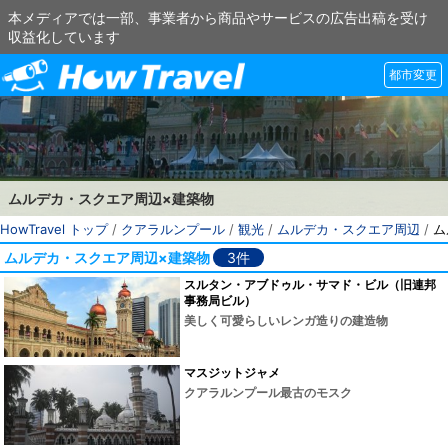
本メディアでは一部、事業者から商品やサービスの広告出稿を受け
収益化しています
都市変更
ムルデカ・スクエア周辺×建築物
HowTravel トップ
/
クアラルンプール
/
観光
/
ムルデカ・スクエア周辺
/
ム
ムルデカ・スクエア周辺×建築物
3件
スルタン・アブドゥル・サマド・ビル（旧連邦
事務局ビル）
美しく可愛らしいレンガ造りの建造物
マスジットジャメ
クアラルンプール最古のモスク