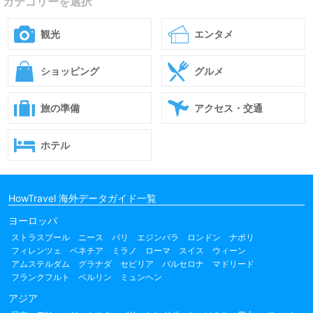
カテゴリーを選択
観光
エンタメ
ショッピング
グルメ
旅の準備
アクセス・交通
ホテル
HowTravel 海外データガイド一覧
ヨーロッパ
ストラスブール
ニース
パリ
エジンバラ
ロンドン
ナポリ
フィレンツェ
ベネチア
ミラノ
ローマ
スイス
ウィーン
アムステルダム
グラナダ
セビリア
バルセロナ
マドリード
フランクフルト
ベルリン
ミュンヘン
アジア