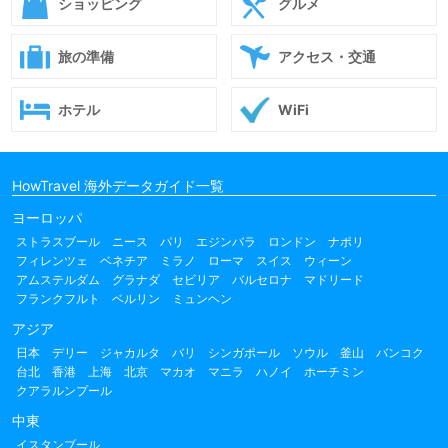
ショッピング
グルメ
旅の準備
アクセス・交通
ホテル
WiFi
HowTravel 海外データガイド一覧
ヨーロッパ
ストラスブール
ニース
パリ
エジンバラ
ロンドン
ナポリ
フィレンツェ
ベネチア
ミラノ
ローマ
スイス
ウィーン
アムステルダム
グラナダ
セビリア
バルセロナ
マドリード
フランクフルト
ベルリン
ミュンヘン
アジア
日本
デリー
ジャカルタ
バリ
シンガポール
ソウル
釜山
バンコク
台北
香港
上海
北京
マカオ
マニラ
ハノイ
ホーチミン
クアラルンプール
中東
イスタンブール