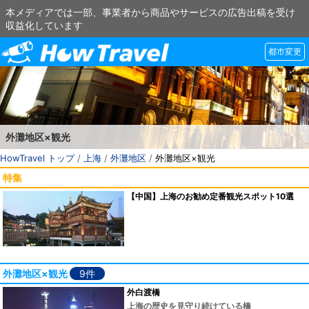
本メディアでは一部、事業者から商品やサービスの広告出稿を受け
収益化しています
都市変更
外灘地区×観光
HowTravel トップ
/
上海
/
外灘地区
/
外灘地区×観光
特集
【中国】上海のお勧め定番観光スポット10選
外灘地区×観光
9件
外白渡橋
上海の歴史を見守り続けている橋