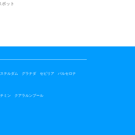
スポット
ステルダム
グラナダ
セビリア
バルセロナ
チミン
クアラルンプール