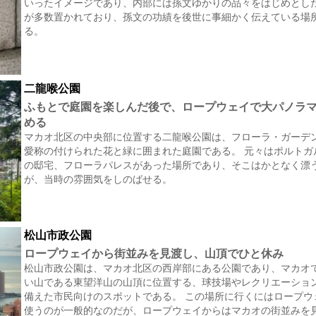
いったイメージであり、内部には孫文ゆかりの品々をはじめとし
が多数置かれており、孫文の功績を後世に事細かく伝えている場
る。
二龍喉公園
ふもとで庭園を楽しんだ後で、ロープウェイで大パノラ
める
マカオ北区の中央部に位置する二龍喉公園は、フローラ・ガーデ
愛称の付けられた花と緑に囲まれた庭園である。 元々はポルトガ
の邸宅、フローラパレスがあった場所であり、そこはかとなく漂
が、当時の雰囲気をしのばせる。
松山市政公園
ロープウェイから街並みを見渡し、山頂でひと休み
松山市政公園は、マカオ北区の西岸部にある公園であり、マカオ
い山である東望洋山の山頂に位置する、球技場やレクリエーショ
備えた市民向けのスポットである。 この場所に行くにはロープウ
使うのが一般的なのだが、ロープウェイからはマカオの街並みを