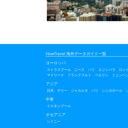
HowTravel 海外データガイド一覧
ヨーロッパ
ストラスブール
ニース
パリ
エジンバラ
ロン
マドリード
フランクフルト
ベルリン
ミュンヘ
アジア
日本
デリー
ジャカルタ
バリ
シンガポール
中東
イスタンブール
オセアニア
シドニー