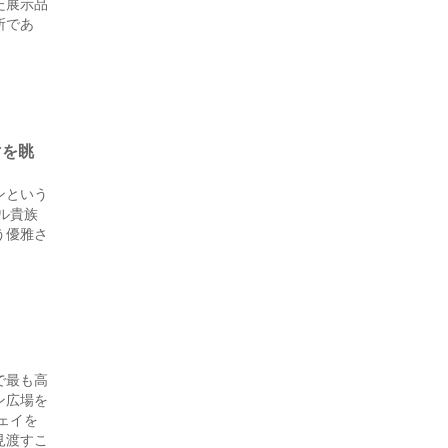
た展示品
所であ
マを眺
ンという
ル貴族
う優雅さ
で最も高
ン広場を
ェイを
見渡すこ