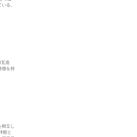
ている。
煉瓦造
特徴を持
を樹立し
洋館と