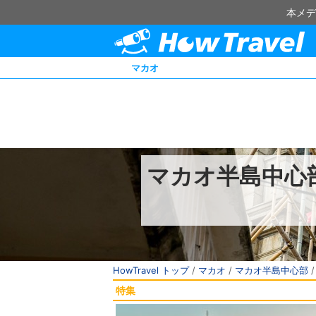
本メデ
マカオ
マカオ半島中心
HowTravel トップ
/
マカオ
/
マカオ半島中心部
特集