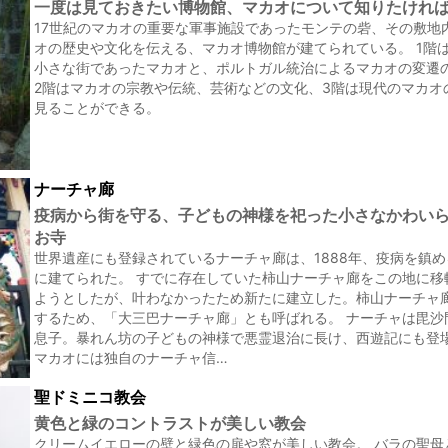
一度は見ておきたい博物館、マカオについて知りたけれ
17世紀のマカオの重要な軍事施設であったモンテの砦、その敷地
オの歴史や文化を伝える、マカオ博物館が建てられている。 1階
小さな街であったマカオと、ポルトガル統治によるマカオの変遷
2階はマカオの宗教や伝統、芸術などの文化、3階は現代のマカオ
見ることができる。
ナーチャ廊
疫病から街を守る、子どもの神様を祀った小さなかわい
お寺
世界遺産にも登録されているナーチャ廊は、1888年、疫病を鎮
に建てられた。 すでに存在していた柿山ナーチャ廊をこの地に移
ようとしたが、叶わなかったため新たに建立した。柿山ナーチャ
するため、「大三巴ナーチャ廊」とも呼ばれる。 ナーチャは毘沙
息子。暴れん坊の子どもの神様で悪霊退治に長け、西遊記にも登
マカオには独自のナーチャ信…
聖ドミニコ教会
黄色と緑のコントラストが美しい教会
クリームイエローの壁と緑色の扉や窓が美しい教会。 バラの聖母