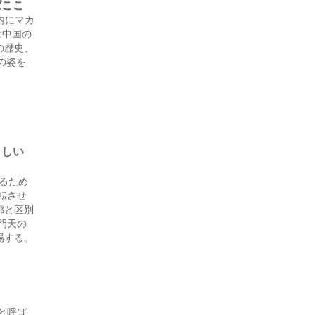
ばここ
内にマカ
は中国の
の歴史、
の姿を
らしい
めるため
転させ
廊と区別
門天の
場する。
と呼ば