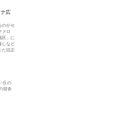
ドナ広
るのがセ
マァロ
地区」に
催しなど
また旧正
い丘の
の宿舎