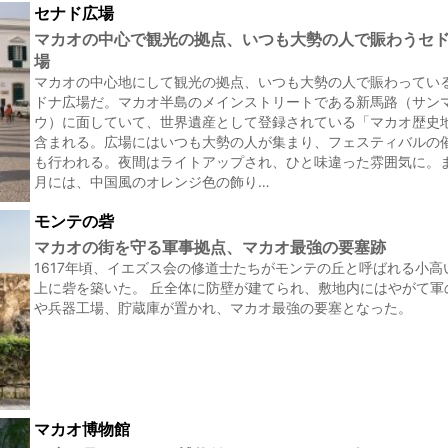
セナド広場
マカオの中心で観光の拠点、いつも大勢の人で賑わうセ
場
マカオの中心地にして観光の拠点、いつも大勢の人で賑わってい
ドナ広場だ。マカオ半島のメインストリートである新馬路（サン
ウ）に面していて、世界遺産として登録されている「マカオ歴史
含まれる。広場にはいつも大勢の人が集まり、フェスティバルの
も行われる。夜間はライトアップされ、ひと味違った雰囲気に。
月には、中国風のオレンジ色の飾り…
モンテの砦
マカオの街を守る軍事拠点、マカオ最強の要塞跡
1617年頃、イエズス会の修道士たちがモンテの丘と呼ばれる小高
上に砦を築いた。 丘全体に防壁が建てられ、敷地内にはやがて軍
や兵器工場、貯蔵庫が置かれ、マカオ最強の要塞となった。
マカオ博物館