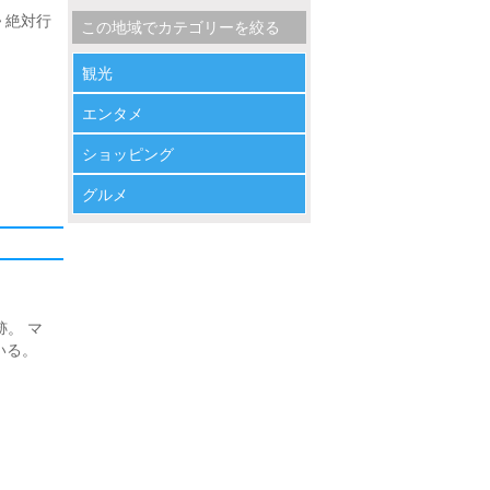
 絶対行
この地域でカテゴリーを絞る
観光
エンタメ
ショッピング
グルメ
。 マ
いる。