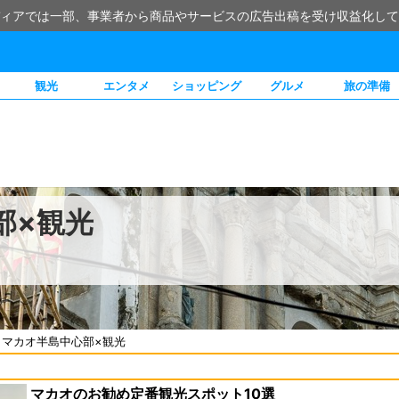
ィアでは一部、事業者から商品やサービスの広告出稿を受け収益化して
観光
エンタメ
ショッピング
グルメ
旅の準備
部×観光
/
マカオ半島中心部×観光
マカオのお勧め定番観光スポット10選