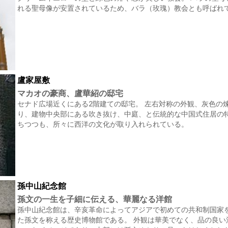
れる聖母像が安置されているため、バラ（玫瑰）教会とも呼ばれ
盧家屋敷
マカオの豪商、盧華紹の邸宅
セナド広場近くにある2階建ての邸宅。 左右対称の外観、灰色の
り、建物中央部にある吹き抜け、中庭、と伝統的な中国式住居の
ちつつも、所々に西洋の文化が取り入れられている。
孫中山紀念館
孫文の一生を子細に伝える、華麗なる洋館
孫中山紀念館は、辛亥革命によってアジアで初めての共和制国家
た孫文を称える歴史博物館である。 外観は華美でなく、品の良い