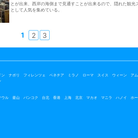
とが出来、西岸の海側まで見通すことが出来るので、隠れた観光
として人気を集めている。
1
2
3
ドン
ナポリ
フィレンツェ
ベネチア
ミラノ
ローマ
スイス
ウィーン
アム
ン
ソウル
釜山
バンコク
台北
香港
上海
北京
マカオ
マニラ
ハノイ
ホー