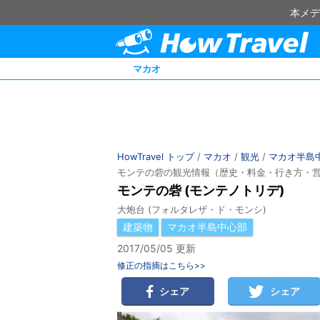
本メデ
マカオ
HowTravel トップ
/
マカオ
/
観光
/
マカオ半島
モンテの砦の観光情報（歴史・料金・行き方・
モンテの砦 (モンテノトリデ)
大炮台 (フォルタレザ・ド・モンシ)
建築物
マカオ半島中心部
2017/05/05 更新
修正の指摘はこちら>>
シェア
シェア