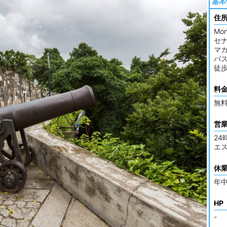
基本
住
Mon
セナ
マ
バス 
徒歩
料
無
営
24
エス
休
年
HP
-