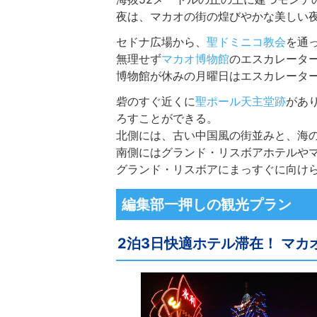
夜は、マカオの街の煌びやかな美しい
セドナ広場から、
聖ドミニコ教会
を通
無理せず
マカオ博物館
のエスカレータ
博物館が休みの月曜日はエスカレータ
砦のすぐ近くに
聖ポール天主堂跡
があ
ろすことができる。
北側には、古い中国風の街並みと、海
南側にはグランド・リスボアホテルや
グランド・リスボアにまっすぐに向け
編集部一押しの観光プラン
2泊3日快適ホテル滞在！ マカ