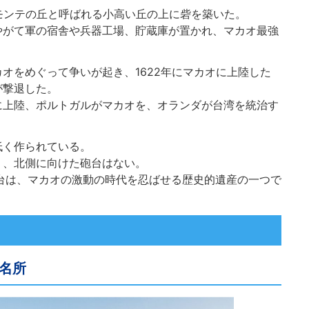
がモンテの丘と呼ばれる小高い丘の上に砦を築いた。
やがて軍の宿舎や兵器工場、貯蔵庫が置かれ、マカオ最強
オをめぐって争いが起き、1622年にマカオに上陸した
が撃退した。
に上陸、ポルトガルがマカオを、オランダが台湾を統治す
低く作られている。
り、北側に向けた砲台はない。
台は、マカオの激動の時代を忍ばせる歴史的遺産の一つで
名所