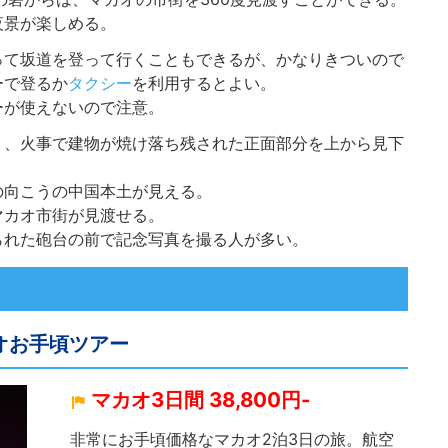
夜景が楽しめる。
って坂道を登って行くこともできるが、かなりきついので
ーで登るか
タクシー
を利用するとよい。
ーが使えないので注意。
り、火事で建物が焼け落ち残された正面部分を上から見下
の向こうの中国本土が見える。
マカオ市街が見渡せる。
られた砲台の前で記念写真を撮る人が多い。
オお手頃ツアー
マカオ3日間 38,800円-
非常にお手頃価格なマカオ2泊3日の旅。航空