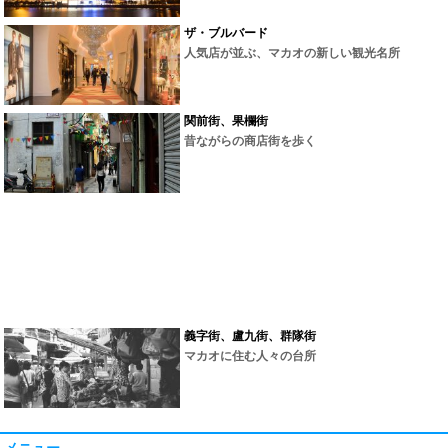
ザ・ブルバード
人気店が並ぶ、マカオの新しい観光名所
関前街、果欄街
昔ながらの商店街を歩く
義字街、盧九街、群隊街
マカオに住む人々の台所
メニュー