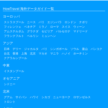
HowTravel 海外データガイド一覧
ヨーロッパ
ストラスブール
ニース
パリ
エジンバラ
ロンドン
ナポリ
フィレンツェ
ベネチア
ミラノ
ローマ
スイス
ウィーン
アムステルダム
グラナダ
セビリア
バルセロナ
マドリード
フランクフルト
ベルリン
ミュンヘン
アジア
日本
デリー
ジャカルタ
バリ
シンガポール
ソウル
釜山
バンコク
台北
香港
上海
北京
マカオ
マニラ
ハノイ
ホーチミン
クアラルンプール
中東
イスタンブール
オセアニア
シドニー
北米
グアム
サイパン
ハワイ
シカゴ
ニューヨーク
ロサンゼルス
トロント