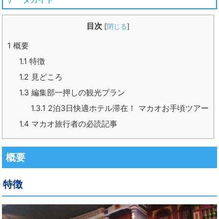
目次
[
閉じる
]
1
概要
1.1
特徴
1.2
見どころ
1.3
編集部一押しの観光プラン
1.3.1
2泊3日快適ホテル滞在！ マカオお手頃ツアー
1.4
マカオ旅行者の必読記事
概要
特徴