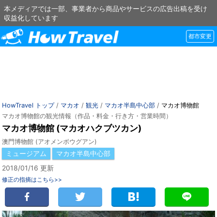
本メディアでは一部、事業者から商品やサービスの広告出稿を受け
収益化しています
都市変更
HowTravel トップ
/
マカオ
/
観光
/
マカオ半島中心部
/
マカオ博物館
マカオ博物館の観光情報（作品・料金・行き方・営業時間）
マカオ博物館 (マカオハクブツカン)
澳門博物館 (アオメンボウグアン)
ミュージアム
マカオ半島中心部
2018/01/16 更新
修正の指摘はこちら>>