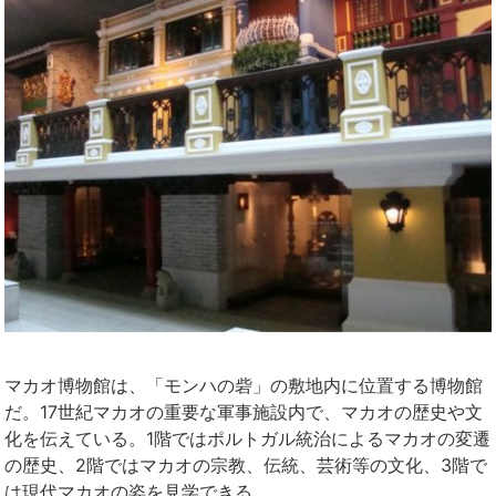
マカオ博物館は、「モンハの砦」の敷地内に位置する博物館
だ。17世紀マカオの重要な軍事施設内で、マカオの歴史や文
化を伝えている。1階ではポルトガル統治によるマカオの変遷
の歴史、2階ではマカオの宗教、伝統、芸術等の文化、3階で
は現代マカオの姿を見学できる。