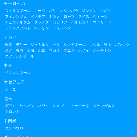
ヨーロッパ
ストラスブール
ニース
パリ
エジンバラ
ロンドン
ナポリ
フィレンツェ
ベネチア
ミラノ
ローマ
スイス
ウィーン
アムステルダム
グラナダ
セビリア
バルセロナ
マドリード
フランクフルト
ベルリン
ミュンヘン
アジア
日本
デリー
ジャカルタ
バリ
シンガポール
ソウル
釜山
バンコク
台北
香港
上海
北京
マカオ
マニラ
ハノイ
ホーチミン
クアラルンプール
中東
イスタンブール
オセアニア
シドニー
北米
グアム
サイパン
ハワイ
シカゴ
ニューヨーク
ロサンゼルス
トロント
中南米
サンパウロ