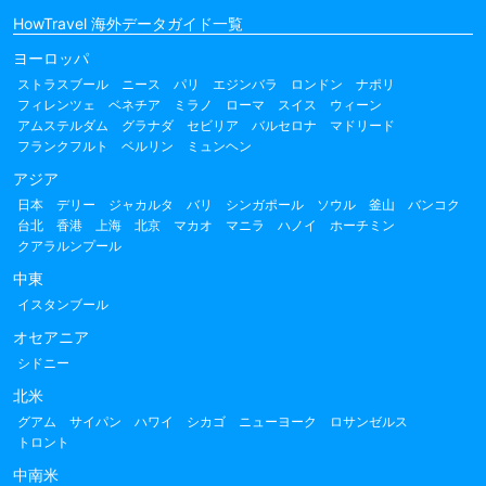
HowTravel 海外データガイド一覧
ヨーロッパ
ストラスブール
ニース
パリ
エジンバラ
ロンドン
ナポリ
フィレンツェ
ベネチア
ミラノ
ローマ
スイス
ウィーン
アムステルダム
グラナダ
セビリア
バルセロナ
マドリード
フランクフルト
ベルリン
ミュンヘン
アジア
日本
デリー
ジャカルタ
バリ
シンガポール
ソウル
釜山
バンコク
台北
香港
上海
北京
マカオ
マニラ
ハノイ
ホーチミン
クアラルンプール
中東
イスタンブール
オセアニア
シドニー
北米
グアム
サイパン
ハワイ
シカゴ
ニューヨーク
ロサンゼルス
トロント
中南米