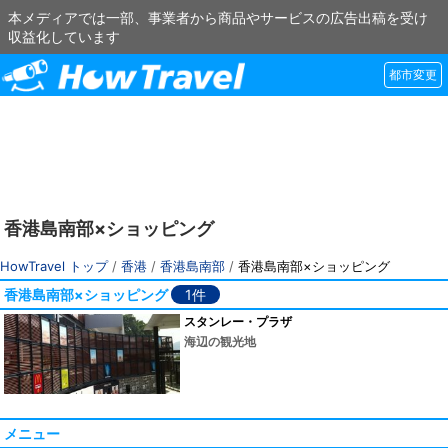
本メディアでは一部、事業者から商品やサービスの広告出稿を受け
収益化しています
都市変更
香港島南部×ショッピング
HowTravel トップ
/
香港
/
香港島南部
/
香港島南部×ショッピング
香港島南部×ショッピング
1件
スタンレー・プラザ
海辺の観光地
メニュー