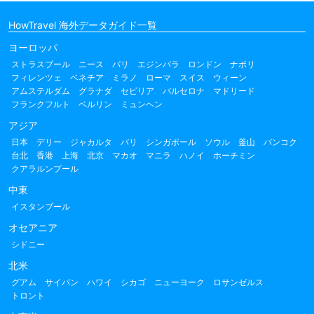
HowTravel 海外データガイド一覧
ヨーロッパ
ストラスブール
ニース
パリ
エジンバラ
ロンドン
ナポリ
フィレンツェ
ベネチア
ミラノ
ローマ
スイス
ウィーン
アムステルダム
グラナダ
セビリア
バルセロナ
マドリード
フランクフルト
ベルリン
ミュンヘン
アジア
日本
デリー
ジャカルタ
バリ
シンガポール
ソウル
釜山
バンコク
台北
香港
上海
北京
マカオ
マニラ
ハノイ
ホーチミン
クアラルンプール
中東
イスタンブール
オセアニア
シドニー
北米
グアム
サイパン
ハワイ
シカゴ
ニューヨーク
ロサンゼルス
トロント