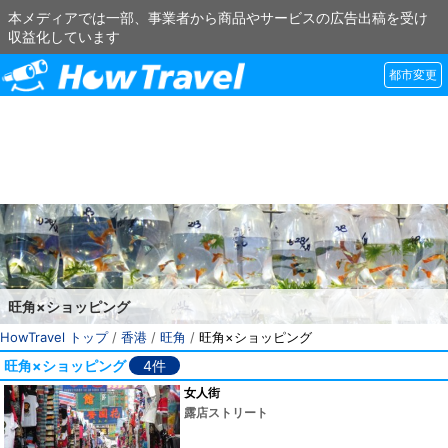
本メディアでは一部、事業者から商品やサービスの広告出稿を受け
収益化しています
都市変更
旺角×ショッピング
HowTravel トップ
/
香港
/
旺角
/
旺角×ショッピング
旺角×ショッピング
4件
女人街
露店ストリート