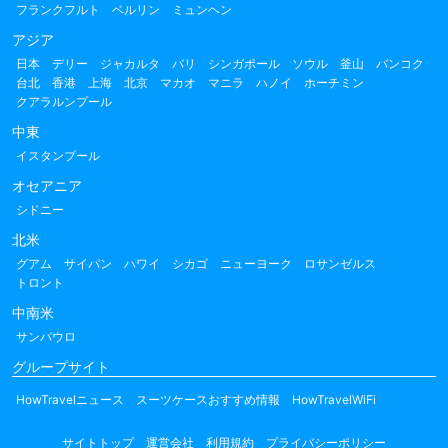
フランクフルト
ベルリン
ミュンヘン
アジア
日本
デリー
ジャカルタ
バリ
シンガポール
ソウル
釜山
バンコク
台北
香港
上海
北京
マカオ
マニラ
ハノイ
ホーチミン
クアラルンプール
中東
イスタンブール
オセアニア
シドニー
北米
グアム
サイパン
ハワイ
シカゴ
ニューヨーク
ロサンゼルス
トロント
中南米
サンパウロ
グループサイト
HowTravelニュース
スーツケースおすすめ情報
HowTravelWiFi
サイトトップ
運営会社
利用規約
プライバシーポリシー