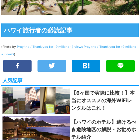
ハワイ旅行者の必読記事
(Photo by
Prayitno / Thank you for (9 millions +) views
Prayitno / Thank you for (9 millions
+) views
)
人気記事
【6ヶ国で実際に比較！】本
当にオススメの海外WiFiレ
ンタルはこれ！
【ハワイのホテル】避けるべ
き危険地区の解説・お勧めホ
テル紹介