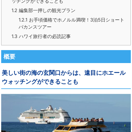
ッチングができることも
1.2
編集部一押しの観光プラン
1.2.1
お手頃価格でホノルル満喫！3泊5日ショート
バカンスツアー
1.3
ハワイ旅行者の必読記事
概要
美しい街の海の玄関口からは、遠目にホエール
ウォッチングができることも