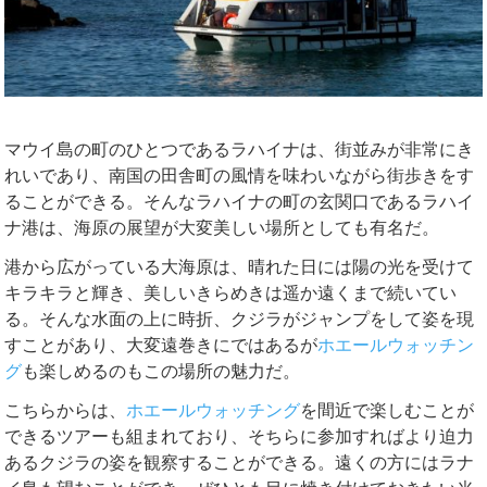
マウイ島の町のひとつであるラハイナは、街並みが非常にき
れいであり、南国の田舎町の風情を味わいながら街歩きをす
ることができる。そんなラハイナの町の玄関口であるラハイ
ナ港は、海原の展望が大変美しい場所としても有名だ。
港から広がっている大海原は、晴れた日には陽の光を受けて
キラキラと輝き、美しいきらめきは遥か遠くまで続いてい
る。そんな水面の上に時折、クジラがジャンプをして姿を現
すことがあり、大変遠巻きにではあるが
ホエールウォッチン
グ
も楽しめるのもこの場所の魅力だ。
こちらからは、
ホエールウォッチング
を間近で楽しむことが
できるツアーも組まれており、そちらに参加すればより迫力
あるクジラの姿を観察することができる。遠くの方にはラナ