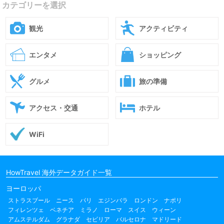
カテゴリーを選択
観光
アクティビティ
エンタメ
ショッピング
グルメ
旅の準備
アクセス・交通
ホテル
WiFi
HowTravel 海外データガイド一覧
ヨーロッパ
ストラスブール
ニース
パリ
エジンバラ
ロンドン
ナポリ
フィレンツェ
ベネチア
ミラノ
ローマ
スイス
ウィーン
アムステルダム
グラナダ
セビリア
バルセロナ
マドリード