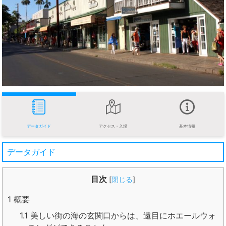
データガイド
アクセス・入場
基本情報
データガイド
目次
[
閉じる
]
1
概要
1.1
美しい街の海の玄関口からは、遠目にホエールウォ