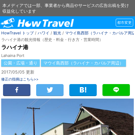
本メディアでは一部、事業者から商品やサービスの広告出稿を受け
収益化しています
都市変更
HowTravel トップ
/
ハワイ
/
観光
/
マウイ島西部（ラハイナ・カパルア周
ラハイナ港の観光情報（歴史・料金・行き方・営業時間）
ラハイナ港
Lahaina Port
公園・広場・通り
マウイ島西部（ラハイナ・カパルア周辺）
2017/05/05 更新
修正の指摘はこちら>>