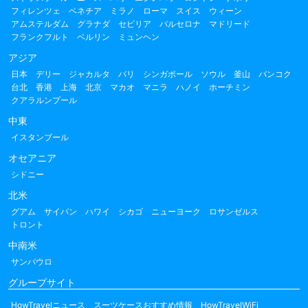
フィレンツェ
ベネチア
ミラノ
ローマ
スイス
ウィーン
アムステルダム
グラナダ
セビリア
バルセロナ
マドリード
フランクフルト
ベルリン
ミュンヘン
アジア
日本
デリー
ジャカルタ
バリ
シンガポール
ソウル
釜山
バンコク
台北
香港
上海
北京
マカオ
マニラ
ハノイ
ホーチミン
クアラルンプール
中東
イスタンブール
オセアニア
シドニー
北米
グアム
サイパン
ハワイ
シカゴ
ニューヨーク
ロサンゼルス
トロント
中南米
サンパウロ
グループサイト
HowTravelニュース
スーツケースおすすめ情報
HowTravelWiFi