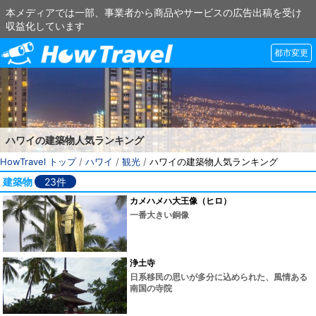
本メディアでは一部、事業者から商品やサービスの広告出稿を受け
収益化しています
都市変更
ハワイの建築物人気ランキング
HowTravel トップ
/
ハワイ
/
観光
/
ハワイの建築物人気ランキング
建築物
23件
カメハメハ大王像（ヒロ）
一番大きい銅像
浄土寺
日系移民の思いが多分に込められた、風情ある
南国の寺院