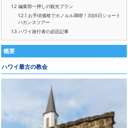
1.2
編集部一押しの観光プラン
1.2.1
お手頃価格でホノルル満喫！3泊5日ショート
バカンスツアー
1.3
ハワイ旅行者の必読記事
概要
ハワイ最古の教会