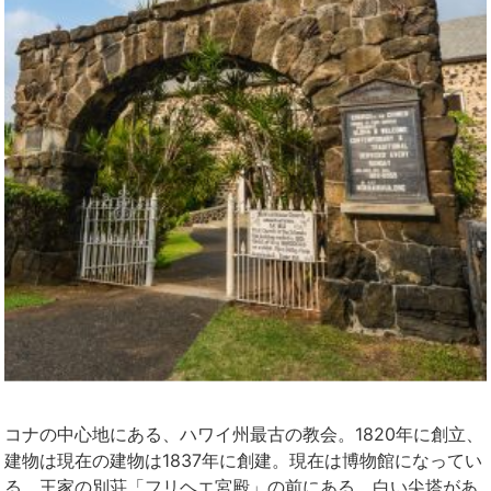
コナの中心地にある、ハワイ州最古の教会。1820年に創立、
建物は現在の建物は1837年に創建。現在は博物館になってい
る、王家の別荘「フリヘエ宮殿」の前にある。白い尖塔があ