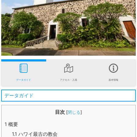
データガイド
アクセス・入場
基本情報
データガイド
目次
[
閉じる
]
1
概要
1.1
ハワイ最古の教会