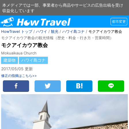
本メディアでは一部、事業者から商品やサービスの広告出稿を受け
収益化しています
都市変更
HowTravel トップ
/
ハワイ
/
観光
/
ハワイ島コナ
/
モクアイカウア教会
モクアイカウア教会の観光情報（歴史・料金・行き方・営業時間）
モクアイカウア教会
Mokuaikaua Church
建築物
ハワイ島コナ
2017/05/05 更新
修正の指摘はこちら>>