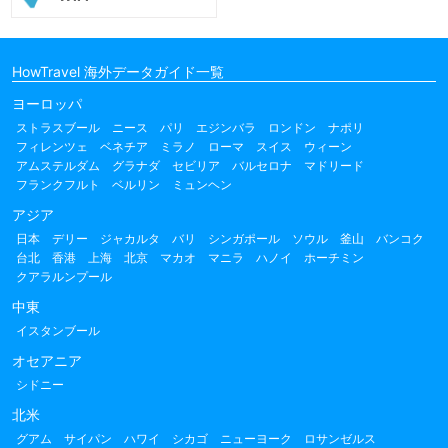
HowTravel 海外データガイド一覧
ヨーロッパ
ストラスブール
ニース
パリ
エジンバラ
ロンドン
ナポリ
フィレンツェ
ベネチア
ミラノ
ローマ
スイス
ウィーン
アムステルダム
グラナダ
セビリア
バルセロナ
マドリード
フランクフルト
ベルリン
ミュンヘン
アジア
日本
デリー
ジャカルタ
バリ
シンガポール
ソウル
釜山
バンコク
台北
香港
上海
北京
マカオ
マニラ
ハノイ
ホーチミン
クアラルンプール
中東
イスタンブール
オセアニア
シドニー
北米
グアム
サイパン
ハワイ
シカゴ
ニューヨーク
ロサンゼルス