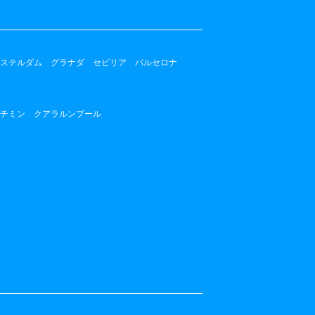
ステルダム
グラナダ
セビリア
バルセロナ
チミン
クアラルンプール