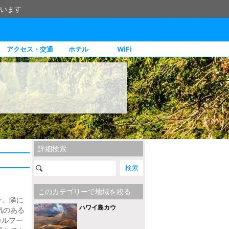
います
アクセス・交通
ホテル
WiFi
詳細検索
このカテゴリーで地域を絞る
チ。隣に
ハワイ島カウ
気のある
カルフー