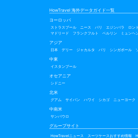
HowTravel 海外データガイド一覧
ヨーロッパ
ストラスブール
ニース
パリ
エジンバラ
ロン
マドリード
フランクフルト
ベルリン
ミュンヘ
アジア
日本
デリー
ジャカルタ
バリ
シンガポール
中東
イスタンブール
オセアニア
シドニー
北米
グアム
サイパン
ハワイ
シカゴ
ニューヨーク
中南米
サンパウロ
グループサイト
HowTravelニュース
スーツケースおすすめ情報
H