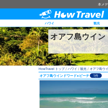
本メデ
ハワイ
観光
オアフ島ウイン
HowTravel トップ
/
ハワイ
/
観光
/
オアフ島ウ
オアフ島ウインドワード×ビーチ
1件