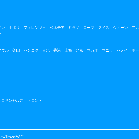
ドン
ナポリ
フィレンツェ
ベネチア
ミラノ
ローマ
スイス
ウィーン
アム
ン
ソウル
釜山
バンコク
台北
香港
上海
北京
マカオ
マニラ
ハノイ
ホー
ロサンゼルス
トロント
owTravelWiFi