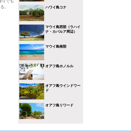
帰りでも
ある。
ハワイ島コナ
マウイ島西部（ラハイ
ナ・カパルア周辺）
マウイ島南部
オアフ島ホノルル
オアフ島ウインドワー
ド
オアフ島リワード