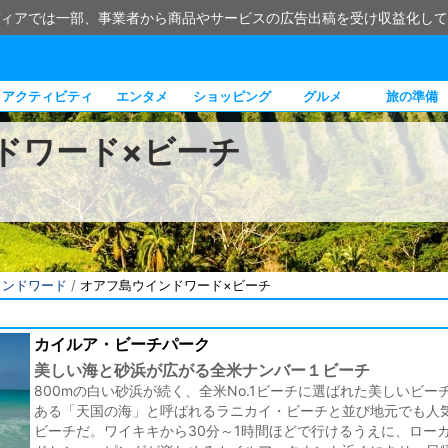
ィアでは一部、事業者から商品やサービスの広告出稿を受け収益化して
アクティビティ
エンタメ
ショッピング
グルメ
旅の準備
ドワード×ビーチ
インドワード
/
オアフ島ウインドワード×ビーチ
カイルア・ビーチパーク
美しい海と砂浜が広がる全米ナンバー１ビーチ
800mの白い砂浜が続く、全米No.1ビーチに選ばれた美しいビー
ある「天国の海」と呼ばれるラニカイ・ビーチと並び地元でも人
ビーチだ。ワイキキから30分～1時間ほどで行けるうえに、ロー