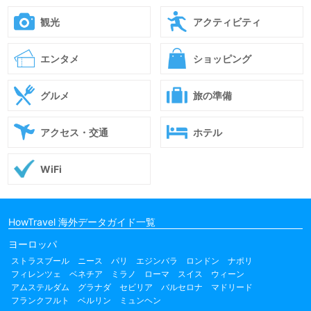
観光
アクティビティ
エンタメ
ショッピング
グルメ
旅の準備
アクセス・交通
ホテル
WiFi
HowTravel 海外データガイド一覧
ヨーロッパ
ストラスブール
ニース
パリ
エジンバラ
ロンドン
ナポリ
フィレンツェ
ベネチア
ミラノ
ローマ
スイス
ウィーン
アムステルダム
グラナダ
セビリア
バルセロナ
マドリード
フランクフルト
ベルリン
ミュンヘン