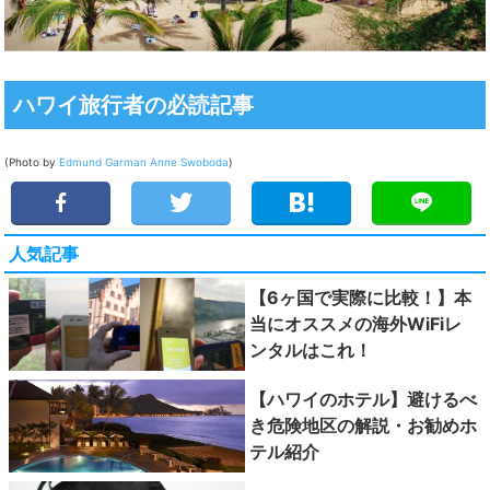
ハワイ旅行者の必読記事
(Photo by
Edmund Garman
Anne Swoboda
)
人気記事
【6ヶ国で実際に比較！】本
当にオススメの海外WiFiレ
ンタルはこれ！
【ハワイのホテル】避けるべ
き危険地区の解説・お勧めホ
テル紹介