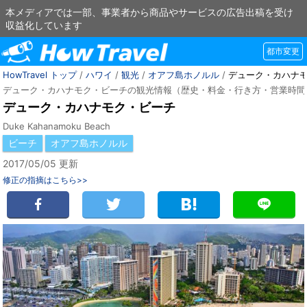
本メディアでは一部、事業者から商品やサービスの広告出稿を受け
収益化しています
都市変更
HowTravel トップ
/
ハワイ
/
観光
/
オアフ島ホノルル
/
デューク・カハナ
デューク・カハナモク・ビーチの観光情報（歴史・料金・行き方・営業時間
デューク・カハナモク・ビーチ
Duke Kahanamoku Beach
ビーチ
オアフ島ホノルル
2017/05/05 更新
修正の指摘はこちら>>