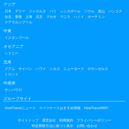
アジア
日本
デリー
ジャカルタ
バリ
シンガポール
ソウル
釜山
バンコク
台北
香港
上海
北京
マカオ
マニラ
ハノイ
ホーチミン
クアラルンプール
中東
イスタンブール
オセアニア
シドニー
北米
グアム
サイパン
ハワイ
シカゴ
ニューヨーク
ロサンゼルス
トロント
中南米
サンパウロ
グループサイト
HowTravelニュース
スーツケースおすすめ情報
HowTravelWiFi
サイトトップ
運営会社
利用規約
プライバシーポリシー
特定商取引法に基づく表示
お問い合わせ