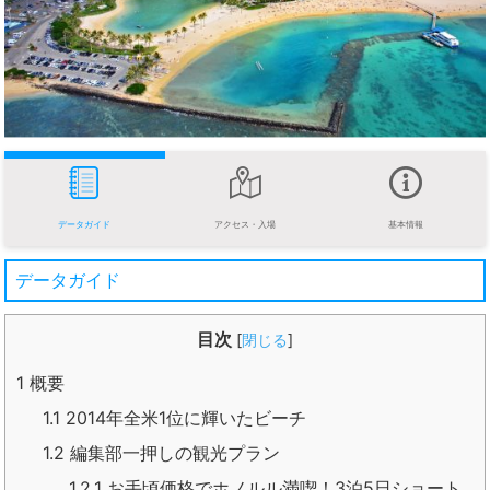
データガイド
アクセス・入場
基本情報
データガイド
目次
[
閉じる
]
1
概要
1.1
2014年全米1位に輝いたビーチ
1.2
編集部一押しの観光プラン
1.2.1
お手頃価格でホノルル満喫！3泊5日ショート