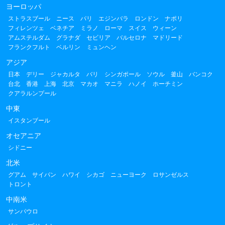
ヨーロッパ
ストラスブール
ニース
パリ
エジンバラ
ロンドン
ナポリ
フィレンツェ
ベネチア
ミラノ
ローマ
スイス
ウィーン
アムステルダム
グラナダ
セビリア
バルセロナ
マドリード
フランクフルト
ベルリン
ミュンヘン
アジア
日本
デリー
ジャカルタ
バリ
シンガポール
ソウル
釜山
バンコク
台北
香港
上海
北京
マカオ
マニラ
ハノイ
ホーチミン
クアラルンプール
中東
イスタンブール
オセアニア
シドニー
北米
グアム
サイパン
ハワイ
シカゴ
ニューヨーク
ロサンゼルス
トロント
中南米
サンパウロ