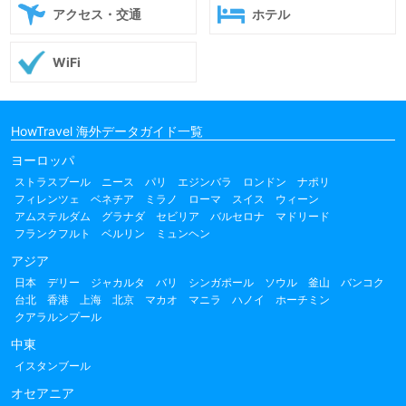
アクセス・交通
ホテル
WiFi
HowTravel 海外データガイド一覧
ヨーロッパ
ストラスブール
ニース
パリ
エジンバラ
ロンドン
ナポリ
フィレンツェ
ベネチア
ミラノ
ローマ
スイス
ウィーン
アムステルダム
グラナダ
セビリア
バルセロナ
マドリード
フランクフルト
ベルリン
ミュンヘン
アジア
日本
デリー
ジャカルタ
バリ
シンガポール
ソウル
釜山
バンコク
台北
香港
上海
北京
マカオ
マニラ
ハノイ
ホーチミン
クアラルンプール
中東
イスタンブール
オセアニア