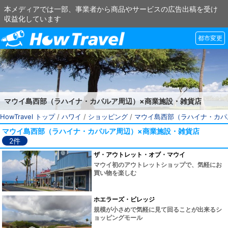
本メディアでは一部、事業者から商品やサービスの広告出稿を受け
収益化しています
都市変更
マウイ島西部（ラハイナ・カパルア周辺）×商業施設・雑貨店
HowTravel トップ
/
ハワイ
/
ショッピング
/
マウイ島西部（ラハイナ・カパ
マウイ島西部（ラハイナ・カパルア周辺）×商業施設・雑貨店
2件
ザ・アウトレット・オブ・マウイ
マウイ初のアウトレットショップで、気軽にお
買い物を楽しむ
ホエラーズ・ビレッジ
規模が小さめで気軽に見て回ることが出来るシ
ョッピングモール