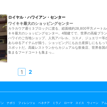
ロイヤル・ハワイアン・センター
ワイキキ最大のショッピングセンター
カラカウア通り３ブロックに渡る、総面積約28,800平方メート
キキ最大のショッピングセンター。4階建てで、世界の高級ブラ
ハワイのご当地ショップ、人気アパレル、コスメ、ジュエリー等
あらゆるアイテムが揃う。ショッピングにもお土産探しにももっ
スポットだ。高級レストランからカジュアルな飲食店、世界各国
集まるフードコートも集まっ…
2
1
ドン
ナポリ
フィレンツェ
ベネチア
ミラノ
ローマ
スイス
ウィーン
アム