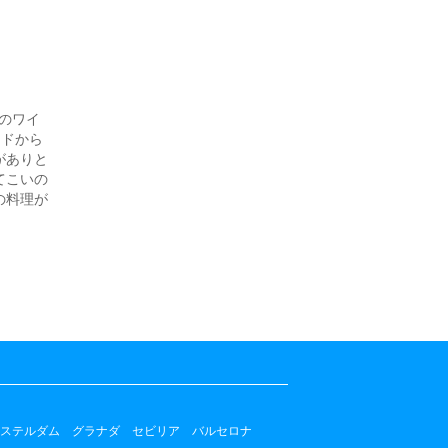
ルのワイ
ンドから
がありと
てこいの
の料理が
ステルダム
グラナダ
セビリア
バルセロナ