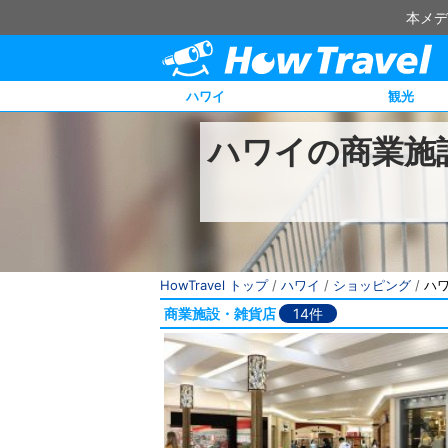
本メデ
ハワイ
観光
ハワイの商業施
HowTravel トップ
/
ハワイ
/
ショッピング
/
ハ
商業施設・雑貨店
14件