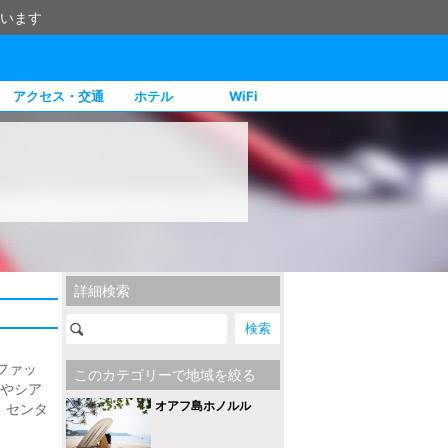
います
アクセス・交通
ホテル
WiFi
詳細検索
ファッ
このカテゴリーで地域を絞る
ズやシア
オアフ島ホノルル
。センタ