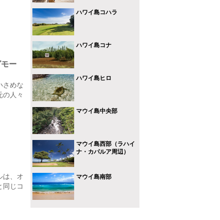
ハワイ島コハラ
ハワイ島コナ
グモー
ハワイ島ヒロ
小さめな
元の人々
マウイ島中央部
マウイ島西部（ラハイ
ナ・カパルア周辺）
ルは、オ
マウイ島南部
と同じコ