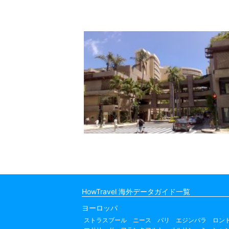
HowTravel 海外データガイド一覧
ヨーロッパ
ストラスブール
ニース
パリ
エジンバラ
ロン