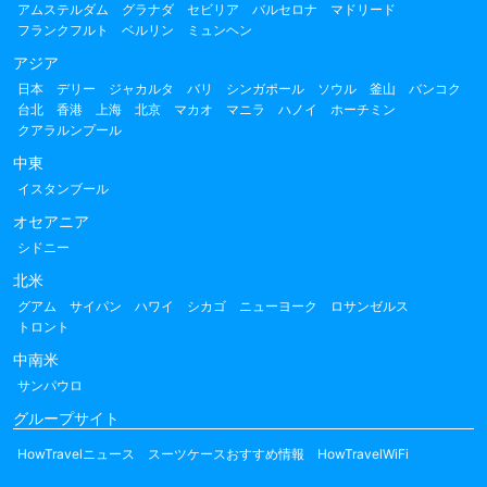
アムステルダム
グラナダ
セビリア
バルセロナ
マドリード
フランクフルト
ベルリン
ミュンヘン
アジア
日本
デリー
ジャカルタ
バリ
シンガポール
ソウル
釜山
バンコク
台北
香港
上海
北京
マカオ
マニラ
ハノイ
ホーチミン
クアラルンプール
中東
イスタンブール
オセアニア
シドニー
北米
グアム
サイパン
ハワイ
シカゴ
ニューヨーク
ロサンゼルス
トロント
中南米
サンパウロ
グループサイト
HowTravelニュース
スーツケースおすすめ情報
HowTravelWiFi