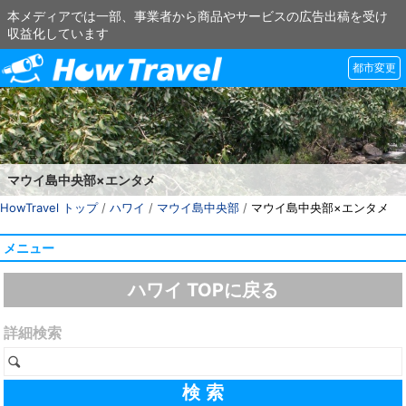
本メディアでは一部、事業者から商品やサービスの広告出稿を受け
収益化しています
都市変更
マウイ島中央部×エンタメ
HowTravel トップ
/
ハワイ
/
マウイ島中央部
/
マウイ島中央部×エンタメ
メニュー
ハワイ TOPに戻る
詳細検索