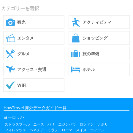
カテゴリーを選択
観光
アクティビティ
エンタメ
ショッピング
グルメ
旅の準備
アクセス・交通
ホテル
WiFi
HowTravel 海外データガイド一覧
ヨーロッパ
ストラスブール
ニース
パリ
エジンバラ
ロンドン
ナポリ
フィレンツェ
ベネチア
ミラノ
ローマ
スイス
ウィーン