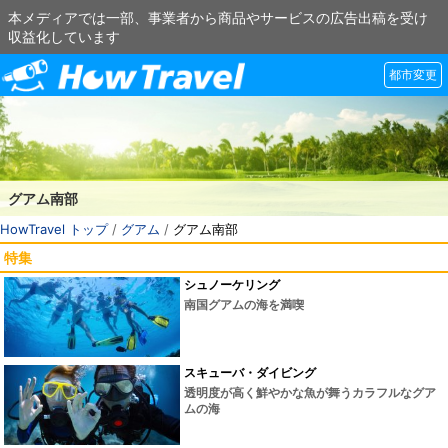
本メディアでは一部、事業者から商品やサービスの広告出稿を受け
収益化しています
都市変更
グアム南部
HowTravel トップ
/
グアム
/
グアム南部
特集
シュノーケリング
南国グアムの海を満喫
スキューバ・ダイビング
透明度が高く鮮やかな魚が舞うカラフルなグア
ムの海