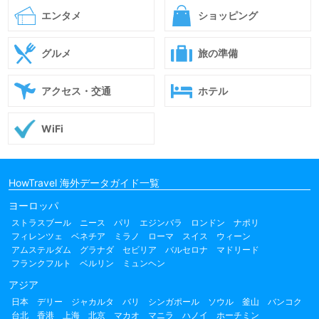
エンタメ
ショッピング
グルメ
旅の準備
アクセス・交通
ホテル
WiFi
HowTravel 海外データガイド一覧
ヨーロッパ
ストラスブール
ニース
パリ
エジンバラ
ロンドン
ナポリ
フィレンツェ
ベネチア
ミラノ
ローマ
スイス
ウィーン
アムステルダム
グラナダ
セビリア
バルセロナ
マドリード
フランクフルト
ベルリン
ミュンヘン
アジア
日本
デリー
ジャカルタ
バリ
シンガポール
ソウル
釜山
バンコク
台北
香港
上海
北京
マカオ
マニラ
ハノイ
ホーチミン