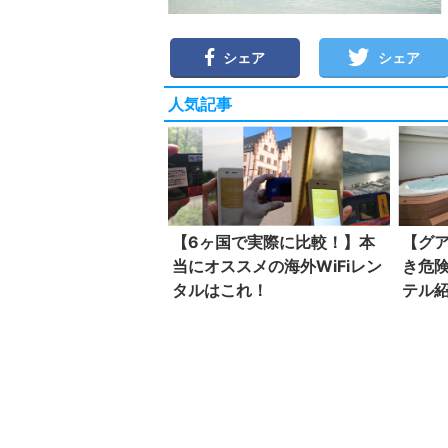
シェア
シェア
人気記事
【6ヶ国で実際に比較！】本
【グ
当にオススメの海外WiFiレン
き危
タルはこれ！
テル