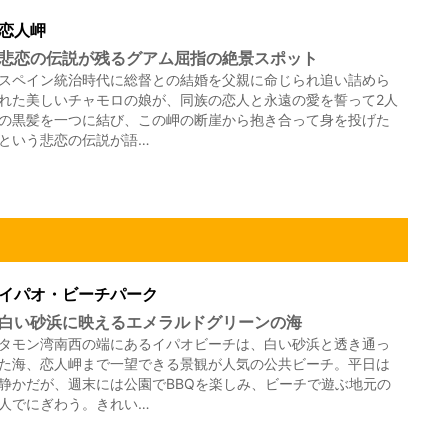
恋人岬
悲恋の伝説が残るグアム屈指の絶景スポット
スペイン統治時代に総督との結婚を父親に命じられ追い詰めら
れた美しいチャモロの娘が、同族の恋人と永遠の愛を誓って2人
の黒髪を一つに結び、この岬の断崖から抱き合って身を投げた
という悲恋の伝説が語…
イパオ・ビーチパーク
白い砂浜に映えるエメラルドグリーンの海
タモン湾南西の端にあるイパオビーチは、白い砂浜と透き通っ
た海、恋人岬まで一望できる景観が人気の公共ビーチ。平日は
静かだが、週末には公園でBBQを楽しみ、ビーチで遊ぶ地元の
人でにぎわう。きれい…