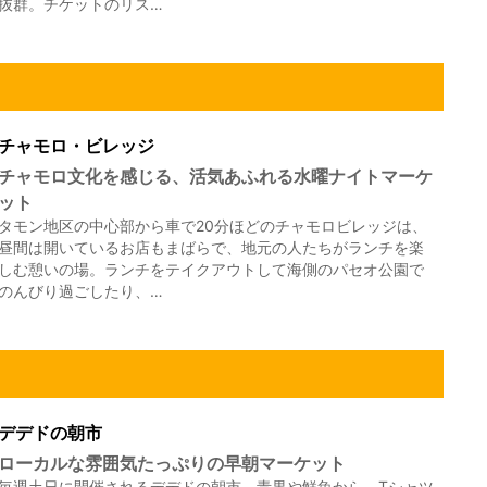
抜群。チケットのリス…
チャモロ・ビレッジ
チャモロ文化を感じる、活気あふれる水曜ナイトマーケ
ット
タモン地区の中心部から車で20分ほどのチャモロビレッジは、
昼間は開いているお店もまばらで、地元の人たちがランチを楽
しむ憩いの場。ランチをテイクアウトして海側のパセオ公園で
のんびり過ごしたり、…
デデドの朝市
ローカルな雰囲気たっぷりの早朝マーケット
毎週土日に開催されるデデドの朝市。青果や鮮魚から、Tシャツ