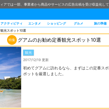
ィアでは一部、事業者から商品やサービスの広告出稿を受け収益化して
アクティビティ
エンタメ
ショッピング
グルメ
旅の準備
観光スポット10選
グアムのお勧め定番観光スポット10選
特集
観光
2017/12/19 更新
初めてグアムに訪れるなら、まずはこの定番スポ
ポットを厳選しました。