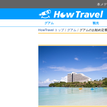
本メデ
グアム
観光
HowTravel トップ
/
グアム
/
グアムのお勧め定番