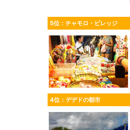
5位：チャモロ・ビレッジ
4位：デデドの朝市