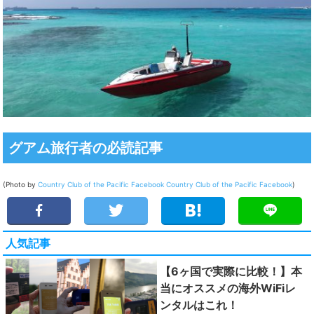
グアム旅行者の必読記事
(Photo by
Country Club of the Pacific Facebook
Country Club of the Pacific Facebook
)
人気記事
【6ヶ国で実際に比較！】本
当にオススメの海外WiFiレ
ンタルはこれ！