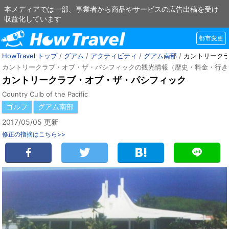
本メディアでは一部、事業者から商品やサービスの広告出稿を受け
収益化しています
都市変更
HowTravel トップ
/
グアム
/
アクティビティ
/
グアム南部
/
カントリーク
カントリークラブ・オブ・ザ・パシフィックの観光情報（歴史・料金・行き
カントリークラブ・オブ・ザ・パシフィック
Country Culb of the Pacific
ゴルフ
グアム南部
2017/05/05 更新
修正の指摘はこちら>>