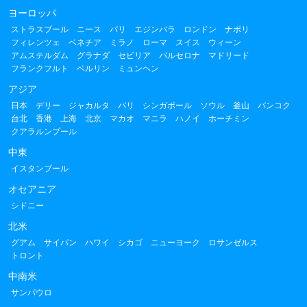
ヨーロッパ
ストラスブール
ニース
パリ
エジンバラ
ロンドン
ナポリ
フィレンツェ
ベネチア
ミラノ
ローマ
スイス
ウィーン
アムステルダム
グラナダ
セビリア
バルセロナ
マドリード
フランクフルト
ベルリン
ミュンヘン
アジア
日本
デリー
ジャカルタ
バリ
シンガポール
ソウル
釜山
バンコク
台北
香港
上海
北京
マカオ
マニラ
ハノイ
ホーチミン
クアラルンプール
中東
イスタンブール
オセアニア
シドニー
北米
グアム
サイパン
ハワイ
シカゴ
ニューヨーク
ロサンゼルス
トロント
中南米
サンパウロ