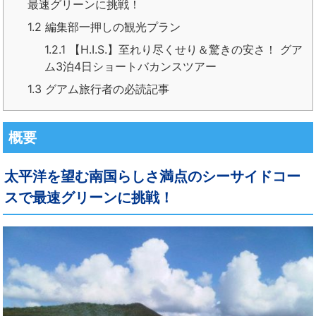
最速グリーンに挑戦！
1.2
編集部一押しの観光プラン
1.2.1
【H.I.S.】至れり尽くせり＆驚きの安さ！ グア
ム3泊4日ショートバカンスツアー
1.3
グアム旅行者の必読記事
概要
太平洋を望む南国らしさ満点のシーサイドコー
スで最速グリーンに挑戦！