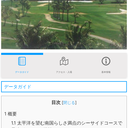
データガイド
アクセス・入場
基本情報
データガイド
目次
[
閉じる
]
1
概要
1.1
太平洋を望む南国らしさ満点のシーサイドコースで