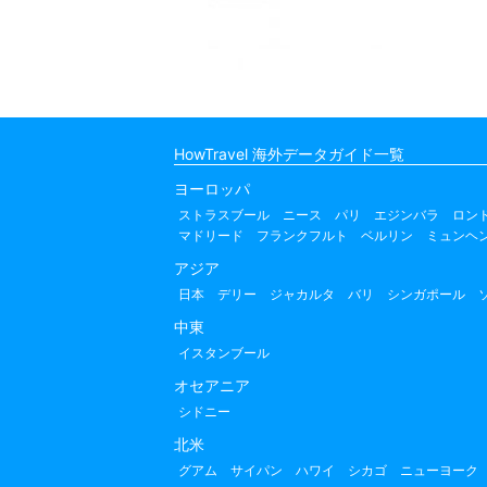
HowTravel 海外データガイド一覧
ヨーロッパ
ストラスブール
ニース
パリ
エジンバラ
ロン
マドリード
フランクフルト
ベルリン
ミュンヘ
アジア
日本
デリー
ジャカルタ
バリ
シンガポール
中東
イスタンブール
オセアニア
シドニー
北米
グアム
サイパン
ハワイ
シカゴ
ニューヨーク