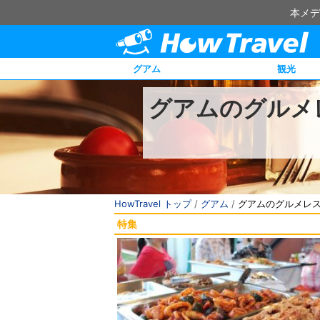
本メデ
グアム
観光
グアムのグルメ
HowTravel トップ
/
グアム
/
グアムのグルメレ
特集