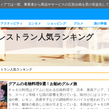
ィアでは一部、事業者から商品やサービスの広告出稿を受け収益化して
アクティビティ
エンタメ
ショッピング
グルメ
旅の準備
レストラン人気ランキング
ストラン人気ランキング
グアムの名物料理9選！お勧めグルメ旅
チャモロ料理はグアムに伝わる伝統料理で、日本、東南アジア、
カ、スペイン等様々な国の影響を受けている。味付けにはココナ
油や酢、レモン、赤唐辛子などの調味料やスパイスが使われてい
と辛味、酸味の複合した味が引き立っている。本格的なチャモロ