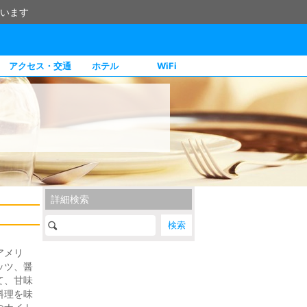
います
アクセス・交通
ホテル
WiFi
詳細検索
アメリ
ッツ、醤
て、甘味
料理を味