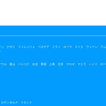
ドン
ナポリ
フィレンツェ
ベネチア
ミラノ
ローマ
スイス
ウィーン
アム
ン
ソウル
釜山
バンコク
台北
香港
上海
北京
マカオ
マニラ
ハノイ
ホー
ロサンゼルス
トロント