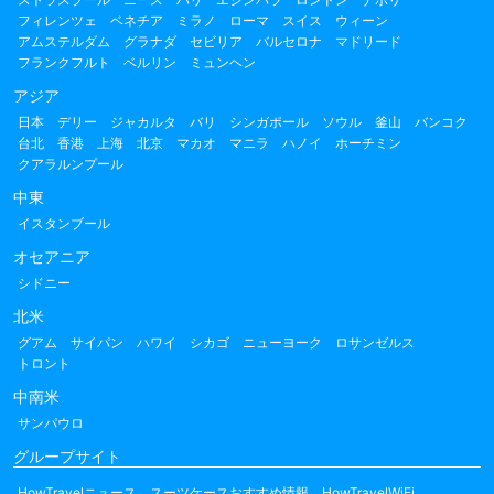
フィレンツェ
ベネチア
ミラノ
ローマ
スイス
ウィーン
アムステルダム
グラナダ
セビリア
バルセロナ
マドリード
フランクフルト
ベルリン
ミュンヘン
アジア
日本
デリー
ジャカルタ
バリ
シンガポール
ソウル
釜山
バンコク
台北
香港
上海
北京
マカオ
マニラ
ハノイ
ホーチミン
クアラルンプール
中東
イスタンブール
オセアニア
シドニー
北米
グアム
サイパン
ハワイ
シカゴ
ニューヨーク
ロサンゼルス
トロント
中南米
サンパウロ
グループサイト
HowTravelニュース
スーツケースおすすめ情報
HowTravelWiFi