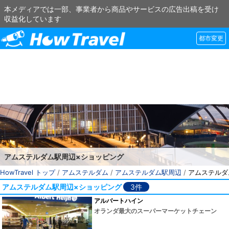
本メディアでは一部、事業者から商品やサービスの広告出稿を受け
収益化しています
都市変更
アムステルダム駅周辺×ショッピング
HowTravel トップ
/
アムステルダム
/
アムステルダム駅周辺
/
アムステルダ
アムステルダム駅周辺×ショッピング
3件
アルバートハイン
オランダ最大のスーパーマーケットチェーン