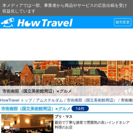
本メディアでは一部、事業者から商品やサービスの広告出稿を受け
収益化しています
都市変更
市街南部（国立美術館周辺）×グルメ
HowTravel トップ
/
アムステルダム
/
市街南部（国立美術館周辺）
/
市街南
市街南部（国立美術館周辺）×グルメ
14件
プリ・マス
親切で丁寧な接客で雰囲気の良いインドネシア
料理のお店