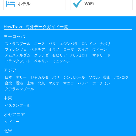
ホテル
WiFi
HowTravel 海外データガイド一覧
ヨーロッパ
ストラスブール
ニース
パリ
エジンバラ
ロンドン
ナポリ
フィレンツェ
ベネチア
ミラノ
ローマ
スイス
ウィーン
アムステルダム
グラナダ
セビリア
バルセロナ
マドリード
フランクフルト
ベルリン
ミュンヘン
アジア
日本
デリー
ジャカルタ
バリ
シンガポール
ソウル
釜山
バンコク
台北
香港
上海
北京
マカオ
マニラ
ハノイ
ホーチミン
クアラルンプール
中東
イスタンブール
オセアニア
シドニー
北米