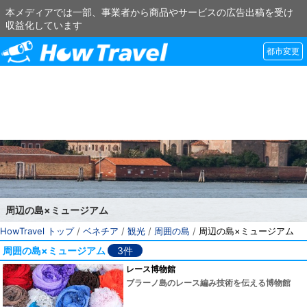
本メディアでは一部、事業者から商品やサービスの広告出稿を受け
収益化しています
都市変更
周辺の島×ミュージアム
HowTravel トップ
/
ベネチア
/
観光
/
周囲の島
/
周辺の島×ミュージアム
周囲の島×ミュージアム
3件
レース博物館
ブラーノ島のレース編み技術を伝える博物館