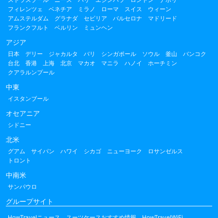
フィレンツェ
ベネチア
ミラノ
ローマ
スイス
ウィーン
アムステルダム
グラナダ
セビリア
バルセロナ
マドリード
フランクフルト
ベルリン
ミュンヘン
アジア
日本
デリー
ジャカルタ
バリ
シンガポール
ソウル
釜山
バンコク
台北
香港
上海
北京
マカオ
マニラ
ハノイ
ホーチミン
クアラルンプール
中東
イスタンブール
オセアニア
シドニー
北米
グアム
サイパン
ハワイ
シカゴ
ニューヨーク
ロサンゼルス
トロント
中南米
サンパウロ
グループサイト
HowTravelニュース
スーツケースおすすめ情報
HowTravelWiFi