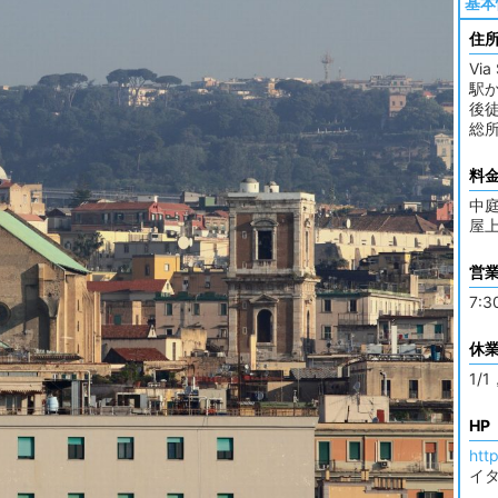
基本
住
Via
駅か
後
総所
料
中庭
屋上
営
7:3
休
1/1
HP
htt
イ