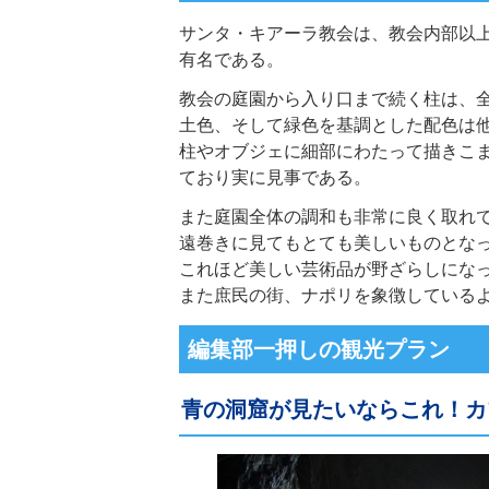
サンタ・キアーラ教会は、教会内部以
有名である。
教会の庭園から入り口まで続く柱は、
土色、そして緑色を基調とした配色は
柱やオブジェに細部にわたって描きこ
ており実に見事である。
また庭園全体の調和も非常に良く取れ
遠巻きに見てもとても美しいものとな
これほど美しい芸術品が野ざらしにな
また庶民の街、ナポリを象徴している
編集部一押しの観光プラン
青の洞窟が見たいならこれ！カ