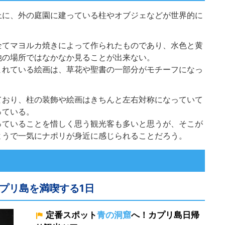
上に、外の庭園に建っている柱やオブジェなどが世界的に
全てマヨルカ焼きによって作られたものであり、水色と黄
他の場所ではなかなか見ることが出来ない。
まれている絵画は、草花や聖書の一部分がモチーフになっ
ており、柱の装飾や絵画はきちんと左右対称になっていて
っている。
っていることを惜しく思う観光客も多いと思うが、そこが
ようで一気にナポリが身近に感じられることだろう。
プリ島を満喫する1日
定番スポット
青の洞窟
へ！カプリ島日帰