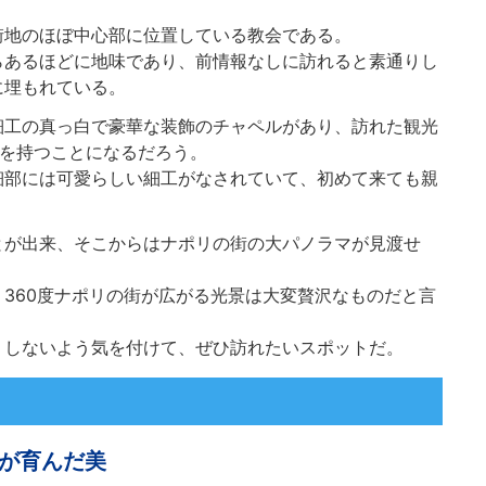
街地のほぼ中心部に位置している教会である。
らあるほどに地味であり、前情報なしに訪れると素通りし
に埋もれている。
細工の真っ白で豪華な装飾のチャペルがあり、訪れた観光
想を持つことになるだろう。
細部には可愛らしい細工がなされていて、初めて来ても親
とが出来、そこからはナポリの街の大パノラマが見渡せ
360度ナポリの街が広がる光景は大変贅沢なものだと言
りしないよう気を付けて、ぜひ訪れたいスポットだ。
が育んだ美