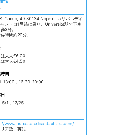
情報
所
 S. Chiara, 49 80134 Napoli ガリバルディ
らメトロ1号線に乗り、Universita駅で下車
徒歩3分。
要時間約20分。
金
は大人€6.00
は大人€4.50
業時間
0-13:00，16:30-20:00
業日
，5/1，12/25
p://www.monasterodisantachiara.com/
タリア語、英語