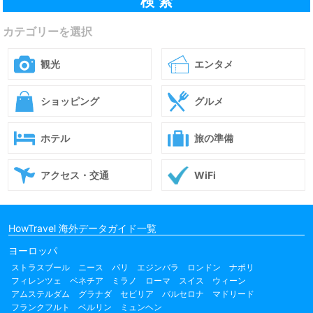
カテゴリーを選択
観光
エンタメ
ショッピング
グルメ
ホテル
旅の準備
アクセス・交通
WiFi
HowTravel 海外データガイド一覧
ヨーロッパ
ストラスブール
ニース
パリ
エジンバラ
ロンドン
ナポリ
フィレンツェ
ベネチア
ミラノ
ローマ
スイス
ウィーン
アムステルダム
グラナダ
セビリア
バルセロナ
マドリード
フランクフルト
ベルリン
ミュンヘン