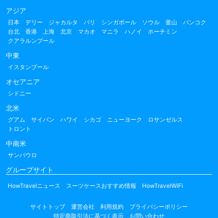
アジア
日本
デリー
ジャカルタ
バリ
シンガポール
ソウル
釜山
バンコク
台北
香港
上海
北京
マカオ
マニラ
ハノイ
ホーチミン
クアラルンプール
中東
イスタンブール
オセアニア
シドニー
北米
グアム
サイパン
ハワイ
シカゴ
ニューヨーク
ロサンゼルス
トロント
中南米
サンパウロ
グループサイト
HowTravelニュース
スーツケースおすすめ情報
HowTravelWiFi
サイトトップ
運営会社
利用規約
プライバシーポリシー
特定商取引法に基づく表示
お問い合わせ