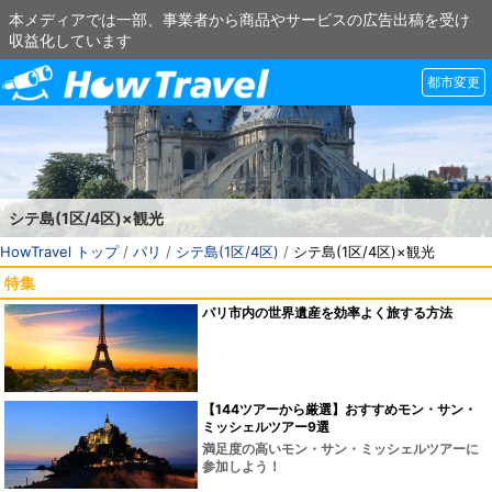
本メディアでは一部、事業者から商品やサービスの広告出稿を受け
収益化しています
都市変更
シテ島(1区/4区)×観光
HowTravel トップ
/
パリ
/
シテ島(1区/4区)
/
シテ島(1区/4区)×観光
特集
パリ市内の世界遺産を効率よく旅する方法
【144ツアーから厳選】おすすめモン・サン・
ミッシェルツアー9選
満足度の高いモン・サン・ミッシェルツアーに
参加しよう！