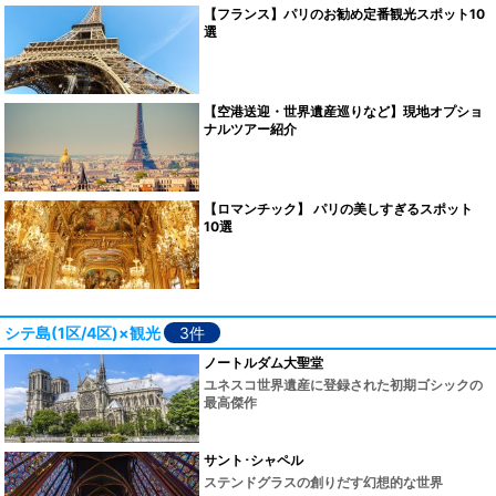
【フランス】パリのお勧め定番観光スポット10
選
【空港送迎・世界遺産巡りなど】現地オプショ
ナルツアー紹介
【ロマンチック】 パリの美しすぎるスポット
10選
シテ島(1区/4区)×観光
3件
ノートルダム大聖堂
ユネスコ世界遺産に登録された初期ゴシックの
最高傑作
サント･シャペル
ステンドグラスの創りだす幻想的な世界