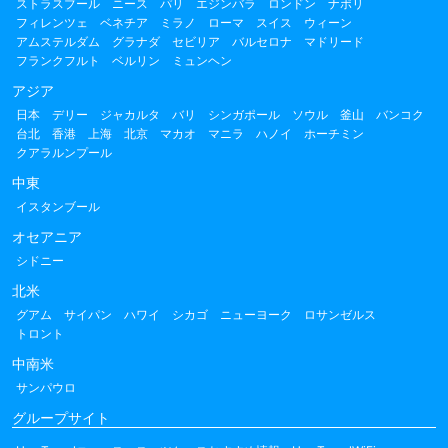
ストラスブール
ニース
パリ
エジンバラ
ロンドン
ナポリ
フィレンツェ
ベネチア
ミラノ
ローマ
スイス
ウィーン
アムステルダム
グラナダ
セビリア
バルセロナ
マドリード
フランクフルト
ベルリン
ミュンヘン
アジア
日本
デリー
ジャカルタ
バリ
シンガポール
ソウル
釜山
バンコク
台北
香港
上海
北京
マカオ
マニラ
ハノイ
ホーチミン
クアラルンプール
中東
イスタンブール
オセアニア
シドニー
北米
グアム
サイパン
ハワイ
シカゴ
ニューヨーク
ロサンゼルス
トロント
中南米
サンパウロ
グループサイト