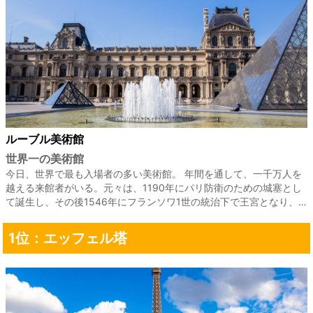
ルーブル美術館
世界一の美術館
今日、世界で最も入場者の多い美術館。 年間を通して、一千万人を
越える来館者がいる。元々は、1190年にパリ防衛のための城塞とし
て誕生し、その後1546年にフランソワ1世の統治下で王宮となり、…
1位：エッフェル塔