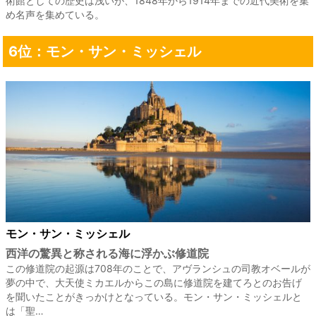
術館としての歴史は浅いが、1848年から1914年までの近代美術を集
め名声を集めている。
6位：モン・サン・ミッシェル
モン・サン・ミッシェル
西洋の驚異と称される海に浮かぶ修道院
この修道院の起源は708年のことで、アヴランシュの司教オベールが
夢の中で、大天使ミカエルからこの島に修道院を建てろとのお告げ
を聞いたことがきっかけとなっている。モン・サン・ミッシェルと
は「聖…