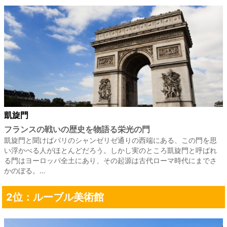
凱旋門
フランスの戦いの歴史を物語る栄光の門
凱旋門と聞けばパリのシャンゼリゼ通りの西端にある、この門を思
い浮かべる人がほとんどだろう。しかし実のところ凱旋門と呼ばれ
る門はヨーロッパ全土にあり、その起源は古代ローマ時代にまでさ
かのぼる。…
2位：ルーブル美術館