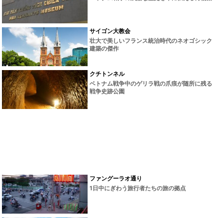
サイゴン大教会
壮大で美しいフランス統治時代のネオゴシック
建築の傑作
クチトンネル
ベトナム戦争中のゲリラ戦の爪痕が随所に残る
戦争史跡公園
ファングーラオ通り
1日中にぎわう旅行者たちの旅の拠点