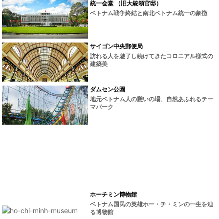
統一会堂 （旧大統領官邸）
ベトナム戦争終結と南北ベトナム統一の象徴
サイゴン中央郵便局
訪れる人を魅了し続けてきたコロニアル様式の
建築美
ダムセン公園
地元ベトナム人の憩いの場、自然あふれるテー
マパーク
ホーチミン博物館
ベトナム国民の英雄ホー・チ・ミンの一生を辿
る博物館