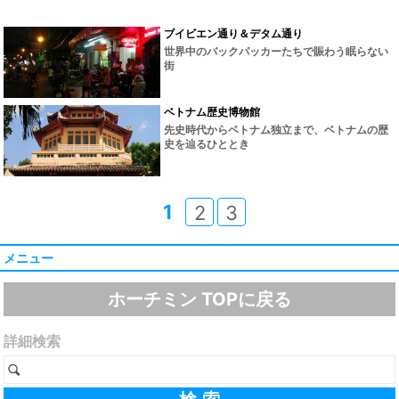
ブイビエン通り＆デタム通り
世界中のバックパッカーたちで賑わう眠らない
街
ベトナム歴史博物館
先史時代からベトナム独立まで、ベトナムの歴
史を辿るひととき
1
2
3
メニュー
ホーチミン TOPに戻る
詳細検索