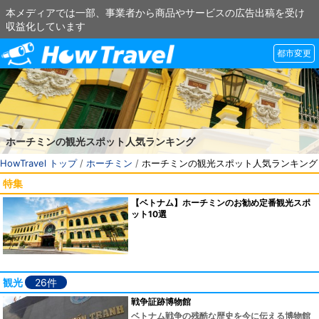
本メディアでは一部、事業者から商品やサービスの広告出稿を受け
収益化しています
都市変更
ホーチミンの観光スポット人気ランキング
HowTravel トップ
/
ホーチミン
/
ホーチミンの観光スポット人気ランキング
特集
【ベトナム】ホーチミンのお勧め定番観光スポ
ット10選
観光
26件
戦争証跡博物館
ベトナム戦争の残酷な歴史を今に伝える博物館