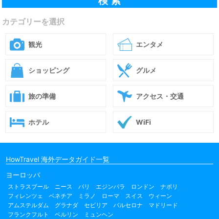
カテゴリーを選択
観光
エンタメ
ショッピング
グルメ
旅の準備
アクセス・交通
ホテル
WiFi
HowTravel 海外データガイド一覧
ヨーロッパ
ストラスブール
ニース
パリ
エジンバラ
ロンドン
ナポリ
フィレンツェ
ベネチア
ミラノ
ローマ
スイス
ウィーン
アムステルダム
グラナダ
セビリア
バルセロナ
マドリード
フランクフルト
ベルリン
ミュンヘン