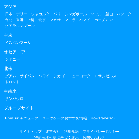
アジア
日本
デリー
ジャカルタ
バリ
シンガポール
ソウル
釜山
バンコク
台北
香港
上海
北京
マカオ
マニラ
ハノイ
ホーチミン
クアラルンプール
中東
イスタンブール
オセアニア
シドニー
北米
グアム
サイパン
ハワイ
シカゴ
ニューヨーク
ロサンゼルス
トロント
中南米
サンパウロ
グループサイト
HowTravelニュース
スーツケースおすすめ情報
HowTravelWiFi
サイトトップ
運営会社
利用規約
プライバシーポリシー
特定商取引法に基づく表示
お問い合わせ