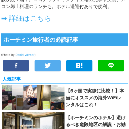
ホーチミン旅行者の必読記事
(Photo by
Daniel Werner
)
人気記事
【6ヶ国で実際に比較！】本
当にオススメの海外WiFiレ
ンタルはこれ！
【ホーチミンのホテル】避け
るべき危険地区の解説・お勧