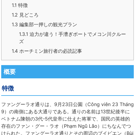
1.1
特徴
1.2
見どころ
1.3
編集部一押しの観光プラン
1.3.1
迫力が違う！手漕ぎボートでメコン川クルー
ズ
1.4
ホーチミン旅行者の必読記事
概要
特徴
ファングーラオ通りは、9月23日公園（Công viên 23 Tháng
9）の南側にある大通りである。通りの名前は13世紀後半に
ベトナム陳朝の3代-5代皇帝に仕えた将軍で、国民の英雄的
存在のファン・グー・ラオ（Phạm Ngũ Lão）にちなんでつ
けられた。ファングーラオ通りとその周辺のブイビエン（Bùi