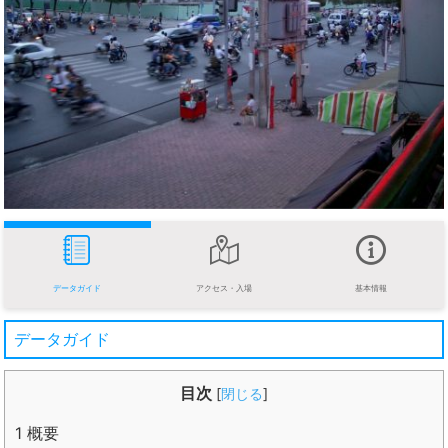
データガイド
アクセス・入場
基本情報
データガイド
目次
[
閉じる
]
1
概要