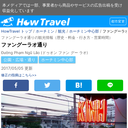
本メディアでは一部、事業者から商品やサービスの広告出稿を受け
収益化しています
都市変更
HowTravel トップ
/
ホーチミン
/
観光
/
ホーチミン中心部
/
ファングーラ
ファングーラオ通りの観光情報（歴史・料金・行き方・営業時間）
ファングーラオ通り
Đường Phạm Ngũ Lão (ドゥオン ファン グー ラオ)
公園・広場・通り
ホーチミン中心部
2017/05/05 更新
修正の指摘はこちら>>