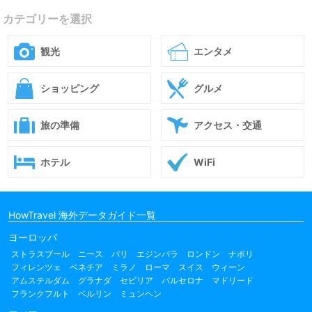
カテゴリーを選択
観光
エンタメ
ショッピング
グルメ
旅の準備
アクセス・交通
ホテル
WiFi
HowTravel 海外データガイド一覧
ヨーロッパ
ストラスブール
ニース
パリ
エジンバラ
ロンドン
ナポリ
フィレンツェ
ベネチア
ミラノ
ローマ
スイス
ウィーン
アムステルダム
グラナダ
セビリア
バルセロナ
マドリード
フランクフルト
ベルリン
ミュンヘン