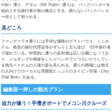
Viện）通り、デタム（Đề Thám）通りは、バックパッカーを
始めとする旅行者が旅の拠点とする、眠らないバックパッカ
ー街として知られる。
見どころ
ファングーラオ通りには手頃な価格のゲストハウス、ミニホ
テル、格安の旅行代理店等がずらりと立ち並び、1日中旅行者
で溢れている。対照的に通りの反対側は広い公園になってお
り、ジョギングや体操をしたりベンチでくつろいだりしてい
る地元ベトナムの人達の姿を見られる。通りの西端には地元
の人向けでローカルな雰囲気たっぷりのタイビン市場（Chợ
Thái Bình）がある。
編集部一押しの観光プラン
迫力が違う！手漕ぎボートでメコン川クルーズ