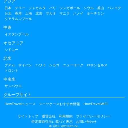
アジア
日本
デリー
ジャカルタ
バリ
シンガポール
ソウル
釜山
バンコク
台北
香港
上海
北京
マカオ
マニラ
ハノイ
ホーチミン
クアラルンプール
中東
イスタンブール
オセアニア
シドニー
北米
グアム
サイパン
ハワイ
シカゴ
ニューヨーク
ロサンゼルス
トロント
中南米
サンパウロ
グループサイト
HowTravelニュース
スーツケースおすすめ情報
HowTravelWiFi
サイトトップ
運営会社
利用規約
プライバシーポリシー
特定商取引法に基づく表示
お問い合わせ
© 2015-2020 HIT Inc.