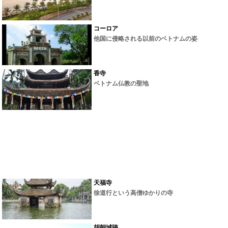
コーロア
他国に侵略される以前のベトナムの姿
香寺
ベトナム仏教の聖地
天福寺
徐道行という高僧ゆかりの寺
胡朝城跡