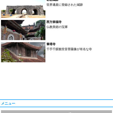
世界遺産に登録された城跡
西方崇福寺
仏教美術の宝庫
筆塔寺
千手千眼観世音菩薩像が有名な寺
メニュー