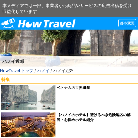
本メディアでは一部、事業者から商品やサービスの広告出稿を受け
収益化しています
都市変更
ハノイ近郊
HowTravel トップ
/
ハノイ
/
ハノイ近郊
特集
ベトナムの世界遺産
【ハノイのホテル】避けるべき危険地区の解
説・お勧めホテル紹介