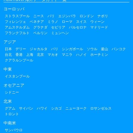
ヨーロッパ
ストラスブール
ニース
パリ
エジンバラ
ロンドン
ナポリ
フィレンツェ
ベネチア
ミラノ
ローマ
スイス
ウィーン
アムステルダム
グラナダ
セビリア
バルセロナ
マドリード
フランクフルト
ベルリン
ミュンヘン
アジア
日本
デリー
ジャカルタ
バリ
シンガポール
ソウル
釜山
バンコク
台北
香港
上海
北京
マカオ
マニラ
ハノイ
ホーチミン
クアラルンプール
中東
イスタンブール
オセアニア
シドニー
北米
グアム
サイパン
ハワイ
シカゴ
ニューヨーク
ロサンゼルス
トロント
中南米
サンパウロ