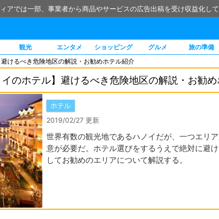
ィアでは一部、事業者から商品やサービスの広告出稿を受け収益化して
観光
エンタメ
ショッピング
グルメ
旅の準備
】避けるべき危険地区の解説・お勧めホテル紹介
ノイのホテル】避けるべき危険地区の解説・お勧め
ホテル
2019/02/27 更新
世界有数の観光地であるハノイだが、一つエリア
意が必要だ。ホテル選びをするうえで絶対に避け
してお勧めのエリアについて解説する。