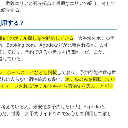
て、危険エリアと観光拠点に最適なエリアの紹介、そして
に紹介する。
利用する？
pediaでのホテル探しをお勧めしている
。大手海外ホテル予
com、Booking.com、Agodaなどが比較されるが、まず
会社が運営しており、予約できるホテルもほぼ同じだ。また、
が運営している。
ステル、ホームステイなども掲載
しており、予約可能件数は世
択肢に入らない宿泊施設も多い。
ホテルのみを掲載してい
的にイメージされる"ホテル"の中から宿泊先を選ぶことがで
えている人、最安値を予約したい人はExpediaと
がお勧めだ。世界二大予約サイトなので安心して利用して欲し