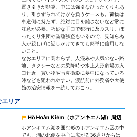
置き引きが頻発。中には強引なひったくりもあ
り、引きずられてけがを負うケースも。荷物は
車道側に持たず、絶対に目を離さないなど常に
注意が必要。巧妙な手口で犯行に及ぶスリ、ぼ
ったくり集団や昏睡強盗もいるので、見知らぬ
人が親しげに話しかけてきても簡単に信用しな
いこと。
なおエリアに関わらず、人混みや人気のない路
地、タクシーなどの乗降時や水上人形劇場の入
口付近、買い物や写真撮影に夢中になっている
時なども狙われやすい。渡航前に外務省や大使
館の治安情報を一読しておこう。
なエリア
Hồ Hoàn Kiếm（ホアンキエム湖）周辺
ホアンキエム湖を囲む形のホアンキエム区の中
でも、湖の北側を中心に広がる36通りからは