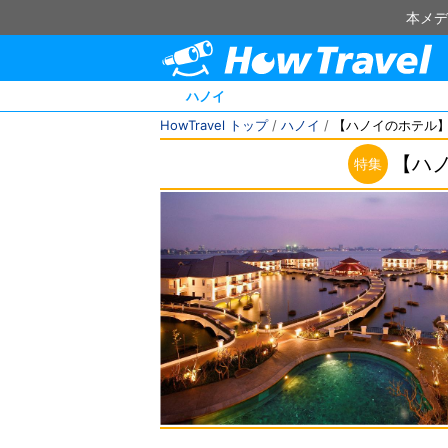
本メデ
ハノイ
HowTravel トップ
/
ハノイ
/
【ハノイのホテル
【ハ
特集