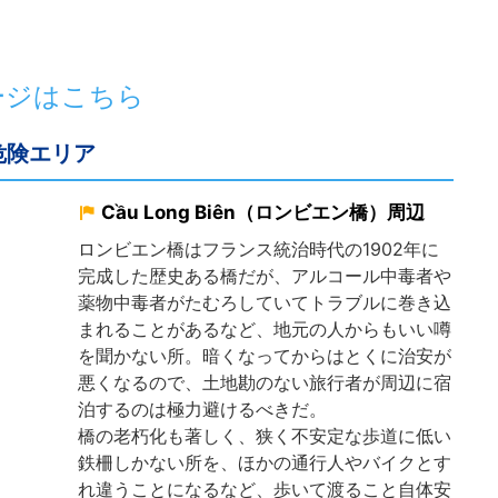
ページはこちら
危険エリア
Cầu Long Biên（ロンビエン橋）周辺
ロンビエン橋はフランス統治時代の1902年に
完成した歴史ある橋だが、アルコール中毒者や
薬物中毒者がたむろしていてトラブルに巻き込
まれることがあるなど、地元の人からもいい噂
を聞かない所。暗くなってからはとくに治安が
悪くなるので、土地勘のない旅行者が周辺に宿
泊するのは極力避けるべきだ。
橋の老朽化も著しく、狭く不安定な歩道に低い
鉄柵しかない所を、ほかの通行人やバイクとす
れ違うことになるなど、歩いて渡ること自体安