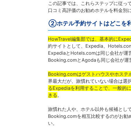
この記事では、これらステップに従っ
口コミ高評価のお勧めホテルを料金別
②ホテル予約サイトはどこを
HowTravel編集部では、基本的にEx
約サイトとして、Expedia、Hotels.
ExpediaとHotels.comは同じ
Booking.comとAgodaも同じ会社
Booking.comはゲストハウスやホ
界最大だが、旅慣れていない場合は選
るExpediaを利用することで、一般
きる
。
旅慣れた人や、ホテル以外も候補として考
Booking.comを相互比較するの
い。