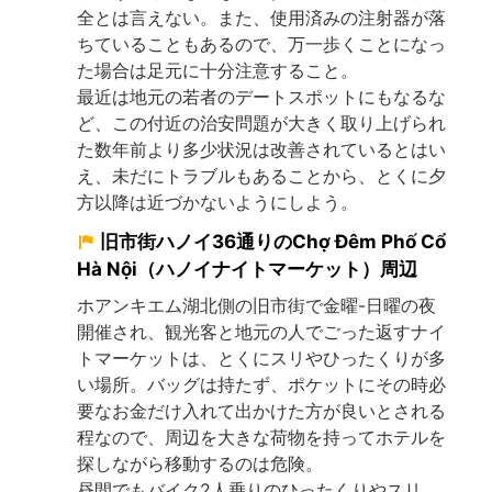
全とは言えない。また、使用済みの注射器が落
ちていることもあるので、万一歩くことになっ
た場合は足元に十分注意すること。
最近は地元の若者のデートスポットにもなるな
ど、この付近の治安問題が大きく取り上げられ
た数年前より多少状況は改善されているとはい
え、未だにトラブルもあることから、とくに夕
方以降は近づかないようにしよう。
旧市街ハノイ36通りのChợ Đêm Phố Cổ
Hà Nội（ハノイナイトマーケット）周辺
ホアンキエム湖北側の旧市街で金曜-日曜の夜
開催され、観光客と地元の人でごった返すナイ
トマーケットは、とくにスリやひったくりが多
い場所。バッグは持たず、ポケットにその時必
要なお金だけ入れて出かけた方が良いとされる
程なので、周辺を大きな荷物を持ってホテルを
探しながら移動するのは危険。
昼間でもバイク2人乗りのひったくりやスリ、