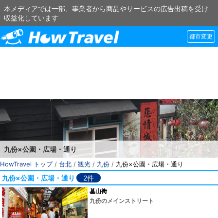
本メディアでは一部、事業者から商品やサービスの広告出稿を受け
収益化しています
都市変更
九份×公園・広場・通り
HowTravel トップ
/
台北
/
観光
/
九份
/
九份×公園・広場・通り
九份×公園・広場・通り
2件
基山街
九份のメインストリート