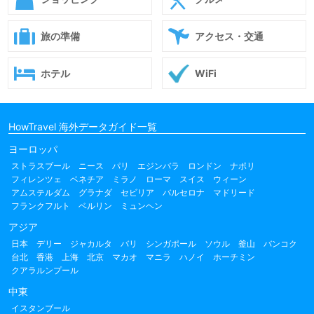
旅の準備
アクセス・交通
ホテル
WiFi
HowTravel 海外データガイド一覧
ヨーロッパ
ストラスブール
ニース
パリ
エジンバラ
ロンドン
ナポリ
フィレンツェ
ベネチア
ミラノ
ローマ
スイス
ウィーン
アムステルダム
グラナダ
セビリア
バルセロナ
マドリード
フランクフルト
ベルリン
ミュンヘン
アジア
日本
デリー
ジャカルタ
バリ
シンガポール
ソウル
釜山
バンコク
台北
香港
上海
北京
マカオ
マニラ
ハノイ
ホーチミン
クアラルンプール
中東
イスタンブール