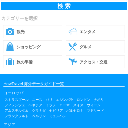
カテゴリーを選択
観光
エンタメ
ショッピング
グルメ
旅の準備
アクセス・交通
HowTravel 海外データガイド一覧
ヨーロッパ
ストラスブール
ニース
パリ
エジンバラ
ロンドン
ナポリ
フィレンツェ
ベネチア
ミラノ
ローマ
スイス
ウィーン
アムステルダム
グラナダ
セビリア
バルセロナ
マドリード
フランクフルト
ベルリン
ミュンヘン
アジア