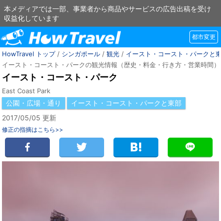
本メディアでは一部、事業者から商品やサービスの広告出稿を受け
収益化しています
都市変更
HowTravel トップ
/
シンガポール
/
観光
/
イースト・コースト・パークと
イースト・コースト・パークの観光情報（歴史・料金・行き方・営業時間）
イースト・コースト・パーク
East Coast Park
公園・広場・通り
イースト・コースト・パークと東部
2017/05/05 更新
修正の指摘はこちら>>