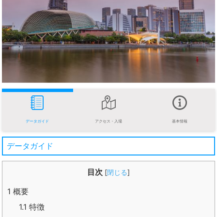
データガイド
アクセス・入場
基本情報
データガイド
目次
[
閉じる
]
1
概要
1.1
特徴