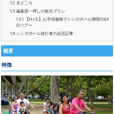
1.2
見どころ
1.3
編集部一押しの観光プラン
1.3.1
【H.I.S.】お手頃価格でシンガポール満喫2泊4
日ツアー
1.4
シンガポール旅行者の必読記事
概要
特徴