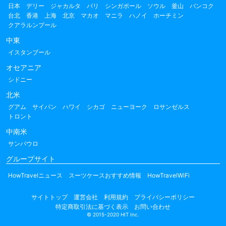
日本
デリー
ジャカルタ
バリ
シンガポール
ソウル
釜山
バンコク
台北
香港
上海
北京
マカオ
マニラ
ハノイ
ホーチミン
クアラルンプール
中東
イスタンブール
オセアニア
シドニー
北米
グアム
サイパン
ハワイ
シカゴ
ニューヨーク
ロサンゼルス
トロント
中南米
サンパウロ
グループサイト
HowTravelニュース
スーツケースおすすめ情報
HowTravelWiFi
サイトトップ
運営会社
利用規約
プライバシーポリシー
特定商取引法に基づく表示
お問い合わせ
© 2015-2020 HIT Inc.