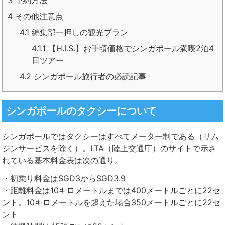
3
予約方法
4
その他注意点
4.1
編集部一押しの観光プラン
4.1.1
【H.I.S.】お手頃価格でシンガポール満喫2泊4
日ツアー
4.2
シンガポール旅行者の必読記事
シンガポールのタクシーについて
シンガポールではタクシーはすべてメーター制である（リム
ジンサービスを除く）。LTA（陸上交通庁）のサイトで示さ
れている基本料金表は次の通り。
・初乗り料金はSGD3からSGD3.9
・距離料金は10キロメートルまでは400メートルごとに22セ
ント。10キロメートルを超えた場合350メートルごとに22セ
ント