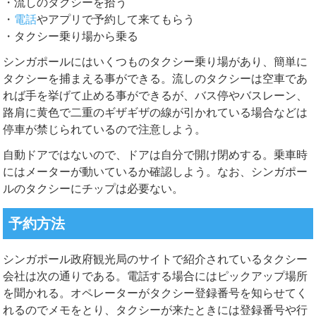
・流しのタクシーを拾う
・
電話
やアプリで予約して来てもらう
・タクシー乗り場から乗る
シンガポールにはいくつものタクシー乗り場があり、簡単に
タクシーを捕まえる事ができる。流しのタクシーは空車であ
れば手を挙げて止める事ができるが、バス停やバスレーン、
路肩に黄色で二重のギザギザの線が引かれている場合などは
停車が禁じられているので注意しよう。
自動ドアではないので、ドアは自分で開け閉めする。乗車時
にはメーターが動いているか確認しよう。なお、シンガポー
ルのタクシーにチップは必要ない。
予約方法
シンガポール政府観光局のサイトで紹介されているタクシー
会社は次の通りである。
電話
する場合にはピックアップ場所
を聞かれる。オペレーターがタクシー登録番号を知らせてく
れるのでメモをとり、タクシーが来たときには登録番号や行