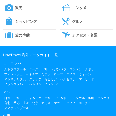
観光
エンタメ
ショッピング
グルメ
旅の準備
アクセス・交通
HowTravel 海外データガイド一覧
ヨーロッパ
ストラスブール
ニース
パリ
エジンバラ
ロンドン
ナポリ
フィレンツェ
ベネチア
ミラノ
ローマ
スイス
ウィーン
アムステルダム
グラナダ
セビリア
バルセロナ
マドリード
フランクフルト
ベルリン
ミュンヘン
アジア
日本
デリー
ジャカルタ
バリ
シンガポール
ソウル
釜山
バンコク
台北
香港
上海
北京
マカオ
マニラ
ハノイ
ホーチミン
クアラルンプール
中東