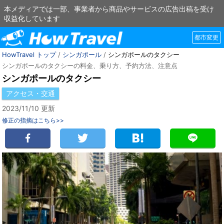
本メディアでは一部、事業者から商品やサービスの広告出稿を受け
収益化しています
都市変更
HowTravel トップ
/
シンガポール
/
シンガポールのタクシー
シンガポールのタクシーの料金、乗り方、予約方法、注意点
シンガポールのタクシー
アクセス・交通
2023/11/10 更新
修正の指摘はこちら>>