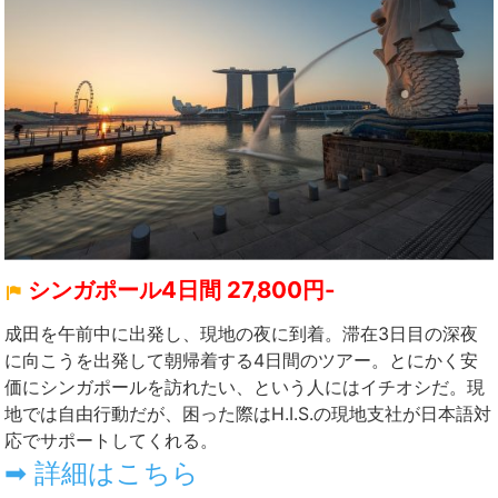
シンガポール4日間 27,800円-
成田を午前中に出発し、現地の夜に到着。滞在3日目の深夜
に向こうを出発して朝帰着する4日間のツアー。とにかく安
価にシンガポールを訪れたい、という人にはイチオシだ。現
地では自由行動だが、困った際はH.I.S.の現地支社が日本語対
応でサポートしてくれる。
➡ 詳細はこちら