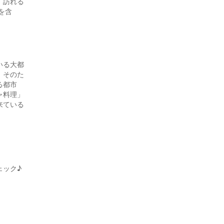
、訪れる
を含
いる大都
。そのた
る都市
ャ料理」
来ている
ェック♪