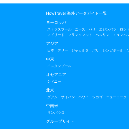
HowTravel 海外データガイド一覧
ヨーロッパ
ストラスブール
ニース
パリ
エジンバラ
ロン
マドリード
フランクフルト
ベルリン
ミュンヘ
アジア
日本
デリー
ジャカルタ
バリ
シンガポール
中東
イスタンブール
オセアニア
シドニー
北米
グアム
サイパン
ハワイ
シカゴ
ニューヨーク
中南米
サンパウロ
グループサイト