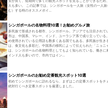
安が良く、短期間で多くの観光スポットを見ることができるため
人も多い。 この記事では、シンガポールを一人旅（女性の一人旅
む）する時のオススメポイ…
シンガポールの名物料理10選！お勧めグルメ旅
多民族で形成される都市、シンガポール。アジアでも注目されて
市は、中国系、マレー、インド、ユーラシア系で成り立っている
め使用されている公用語も数多くある国でもある。多民族が生き
は、食文化も多彩だ。中国系の移民によって伝えられた「ニョニ
は、シンガポールの名物料理としてもよく知られている。働きに
インド人も多いので、市内ではイン…
シンガポールのお勧め定番観光スポット10選
初めてシンガポールに訪れるなら、まずはこの定番スポットをチ
絶対行くべき定番スポットを厳選しました。