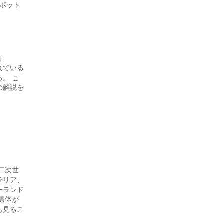
スポット
然
れている
。 こ
の解説を
二次世
ラリア、
ーランド
遺体が
も見るこ