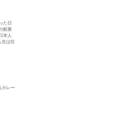
った日
の船乗
日本人
人生は壮
るカレー