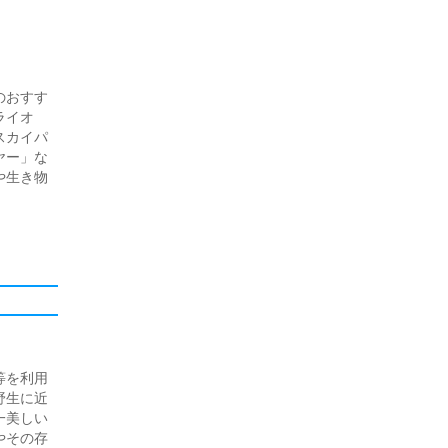
のおすす
ライオ
スカイパ
ヤー」な
や生き物
等を利用
野生に近
一美しい
やその存