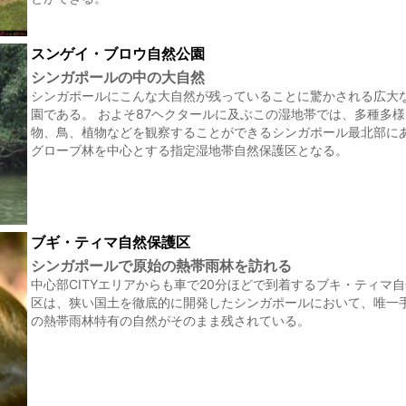
スンゲイ・ブロウ自然公園
シンガポールの中の大自然
シンガポールにこんな大自然が残っていることに驚かされる広大
園である。 およそ87ヘクタールに及ぶこの湿地帯では、多種多
物、鳥、植物などを観察することができるシンガポール最北部に
グローブ林を中心とする指定湿地帯自然保護区となる。
ブギ・ティマ自然保護区
シンガポールで原始の熱帯雨林を訪れる
中心部CITYエリアからも車で20分ほどで到着するブキ・ティマ
区は、狭い国土を徹底的に開発したシンガポールにおいて、唯一
の熱帯雨林特有の自然がそのまま残されている。