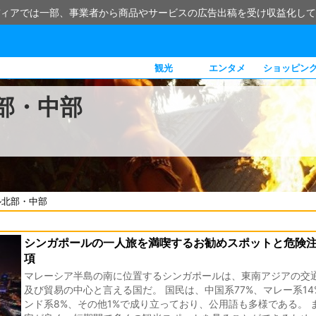
ィアでは一部、事業者から商品やサービスの広告出稿を受け収益化して
観光
エンタメ
ショッピン
部・中部
ル北部・中部
シンガポールの一人旅を満喫するお勧めスポットと危険
項
マレーシア半島の南に位置するシンガポールは、東南アジアの交
及び貿易の中心と言える国だ。 国民は、中国系77%、マレー系14
ンド系8%、その他1%で成り立っており、公用語も多様である。 