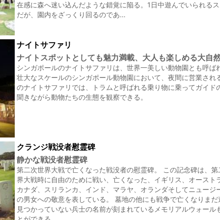
在感に森へ迷い込んだような錯覚に陥る。1日中遊んでいられる
だが、園内をざっくり回るのであ…
ナイトサファリ
ナイトスポットとしても魅力満載、大人も楽しめる大自
シンガポールのナイトサファリは、世界一美しい動物園とも呼ば
壮大なスケールのシンガポール動物園において、夜間に営業される
のナイトサファリでは、トラムと呼ばれる乗り物に乗ってガイド
聞きながら動物たちの生態を観察できる。
クランジ戦没者慰霊碑
静かな戦没者慰霊碑
第二次世界大戦で亡くなった戦没者の慰霊碑。 この記念碑は、第
界大戦時に自由のために戦い、亡くなった、イギリス、オースト
カナダ、スリランカ、インド、マラヤ、オランダそしてニュージ
の男女への敬意を表している。 墓地の他にも戦争で亡くなりまだ
見つかっていない兵士の名前が刻まれているメモリアルウォール
とができる。