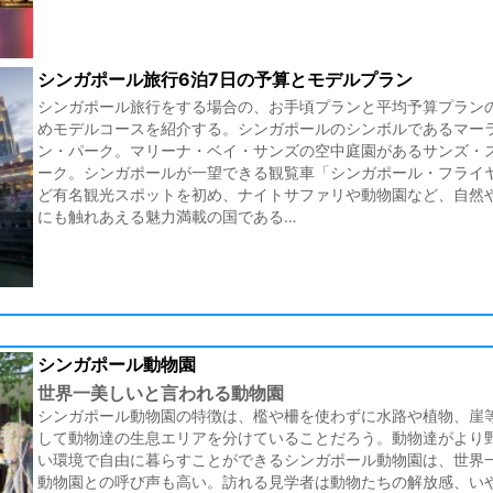
シンガポール旅行6泊7日の予算とモデルプラン
シンガポール旅行をする場合の、お手頃プランと平均予算プラン
めモデルコースを紹介する。シンガポールのシンボルであるマー
ン・パーク。マリーナ・ベイ・サンズの空中庭園があるサンズ・
ーク。シンガポールが一望できる観覧車「シンガポール・フライ
ど有名観光スポットを初め、ナイトサファリや動物園など、自然
にも触れあえる魅力満載の国である…
シンガポール動物園
世界一美しいと言われる動物園
シンガポール動物園の特徴は、檻や柵を使わずに水路や植物、崖
して動物達の生息エリアを分けていることだろう。動物達がより
い環境で自由に暮らすことができるシンガポール動物園は、世界
動物園との呼び声も高い。訪れる見学者は動物たちの解放感、い