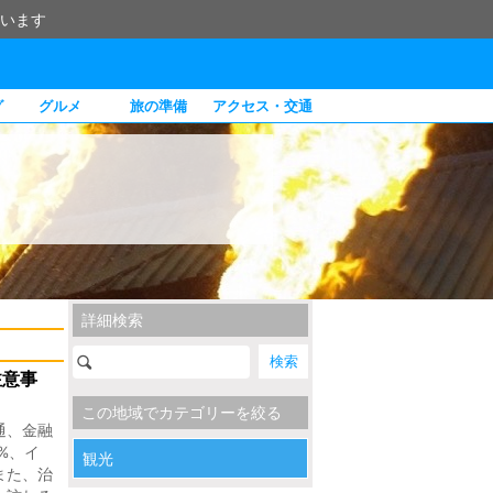
います
グ
グルメ
旅の準備
アクセス・交通
詳細検索
注意事
この地域でカテゴリーを絞る
通、金融
%、イ
観光
また、治