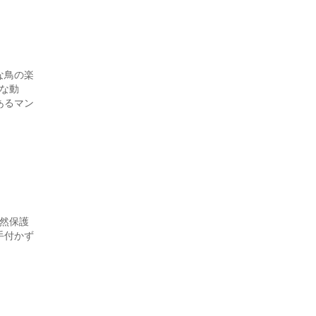
な鳥の楽
様な動
あるマン
自然保護
手付かず