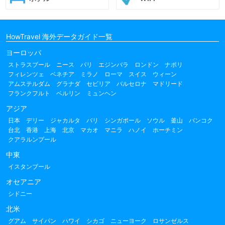
HowTravel 海外データガイド一覧
ヨーロッパ
ストラスブール
ニース
パリ
エジンバラ
ロンドン
ナポリ
フィレンツェ
ベネチア
ミラノ
ローマ
スイス
ウィーン
アムステルダム
グラナダ
セビリア
バルセロナ
マドリード
フランクフルト
ベルリン
ミュンヘン
アジア
日本
デリー
ジャカルタ
バリ
シンガポール
ソウル
釜山
バンコク
台北
香港
上海
北京
マカオ
マニラ
ハノイ
ホーチミン
クアラルンプール
中東
イスタンブール
オセアニア
シドニー
北米
グアム
サイパン
ハワイ
シカゴ
ニューヨーク
ロサンゼルス