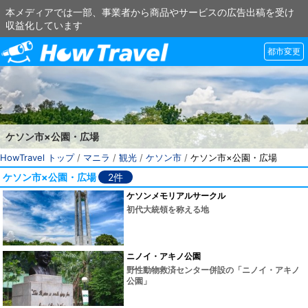
本メディアでは一部、事業者から商品やサービスの広告出稿を受け
収益化しています
都市変更
ケソン市×公園・広場
HowTravel トップ
/
マニラ
/
観光
/
ケソン市
/
ケソン市×公園・広場
ケソン市×公園・広場
2件
ケソンメモリアルサークル
初代大統領を称える地
ニノイ・アキノ公園
野性動物救済センター併設の「ニノイ・アキノ
公園」