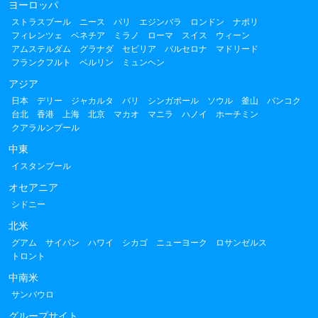
ヨーロッパ
ストラスブール
ニース
パリ
エジンバラ
ロンドン
ナポリ
フィレンツェ
ベネチア
ミラノ
ローマ
スイス
ウィーン
アムステルダム
グラナダ
セビリア
バルセロナ
マドリード
フランクフルト
ベルリン
ミュンヘン
アジア
日本
デリー
ジャカルタ
バリ
シンガポール
ソウル
釜山
バンコク
台北
香港
上海
北京
マカオ
マニラ
ハノイ
ホーチミン
クアラルンプール
中東
イスタンブール
オセアニア
シドニー
北米
グアム
サイパン
ハワイ
シカゴ
ニューヨーク
ロサンゼルス
トロント
中南米
サンパウロ
グループサイト