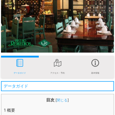
データガイド
アクセス・予約
基本情報
データガイド
目次
[
閉じる
]
1
概要