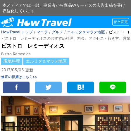
本メディアでは一部、事業者から商品やサービスの広告出稿を受け
収益化しています
都市変更
HowTravel トップ
/
マニラ
/
グルメ
/
エルミタ＆マラテ地区
/
ビストロ 
ビストロ レミーディオスのおすすめ料理、料金、アクセス・行き方、営業
ビストロ レミーディオス
Bistro Remedios
現地料理
エルミタ＆マラテ地区
2017/05/05 更新
修正の指摘はこちら>>