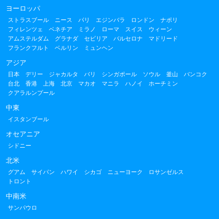
ヨーロッパ
ストラスブール
ニース
パリ
エジンバラ
ロンドン
ナポリ
フィレンツェ
ベネチア
ミラノ
ローマ
スイス
ウィーン
アムステルダム
グラナダ
セビリア
バルセロナ
マドリード
フランクフルト
ベルリン
ミュンヘン
アジア
日本
デリー
ジャカルタ
バリ
シンガポール
ソウル
釜山
バンコク
台北
香港
上海
北京
マカオ
マニラ
ハノイ
ホーチミン
クアラルンプール
中東
イスタンブール
オセアニア
シドニー
北米
グアム
サイパン
ハワイ
シカゴ
ニューヨーク
ロサンゼルス
トロント
中南米
サンパウロ