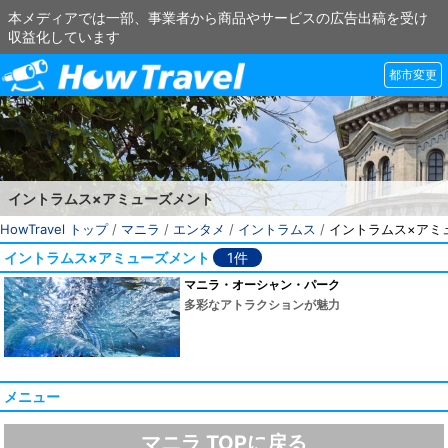
本メディアでは一部、事業者から商品やサービスの広告出稿を受け
収益化しています
都市変更
イントラムス×アミューズメント
HowTravel トップ
/
マニラ
/
エンタメ
/
イントラムス
/
イントラムス×アミ
イントラムス×アミューズメント
1件
マニラ・オーシャン・パーク
多彩なアトラクションが魅力
メニュー
マニラ TOPに戻る