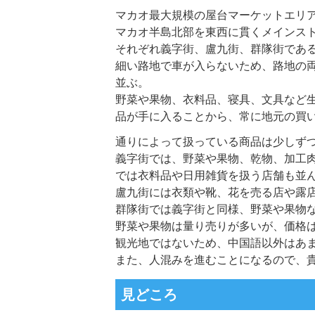
マカオ最大規模の屋台マーケットエリ
マカオ半島北部を東西に貫くメインス
それぞれ義字街、盧九街、群隊街であ
細い路地で車が入らないため、路地の
並ぶ。
野菜や果物、衣料品、寝具、文具など
品が手に入ることから、常に地元の買
通りによって扱っている商品は少しず
義字街では、野菜や果物、乾物、加工
では衣料品や日用雑貨を扱う店舗も並
盧九街には衣類や靴、花を売る店や露
群隊街では義字街と同様、野菜や果物
野菜や果物は量り売りが多いが、価格
観光地ではないため、中国語以外はあ
また、人混みを進むことになるので、
見どころ