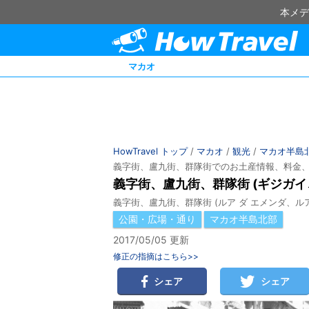
本メデ
マカオ
HowTravel トップ
/
マカオ
/
観光
/
マカオ半島
義字街、盧九街、群隊街でのお土産情報、料金
義字街、盧九街、群隊街 (ギジガ
義字街、盧九街、群隊街 (ルア ダ エメンダ、ルア
公園・広場・通り
マカオ半島北部
2017/05/05 更新
修正の指摘はこちら>>
シェア
シェア