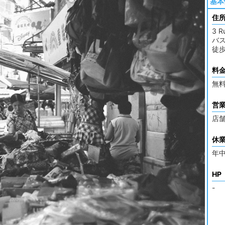
基本
住
3 R
バス
徒歩
料
無
営
店
休
年
HP
-