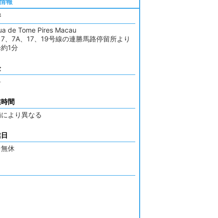
情報
所
ua de Tome Pires Macau
7、7A、17、19号線の連勝馬路停留所より
約1分
金
料
業時間
舗により異なる
業日
中無休