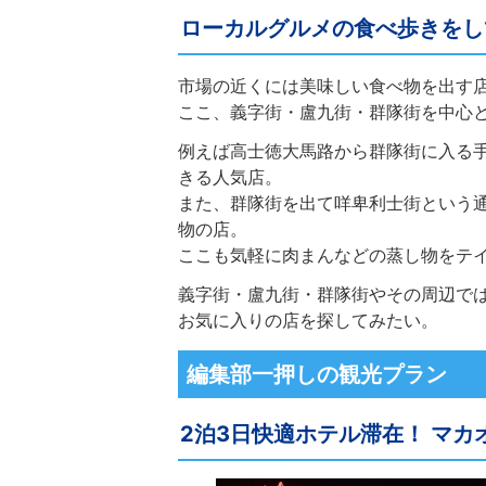
ローカルグルメの食べ歩きをし
市場の近くには美味しい食べ物を出す
ここ、義字街・盧九街・群隊街を中心
例えば高士徳大馬路から群隊街に入る
きる人気店。
また、群隊街を出て咩卑利士街という
物の店。
ここも気軽に肉まんなどの蒸し物をテ
義字街・盧九街・群隊街やその周辺で
お気に入りの店を探してみたい。
編集部一押しの観光プラン
2泊3日快適ホテル滞在！ マカ