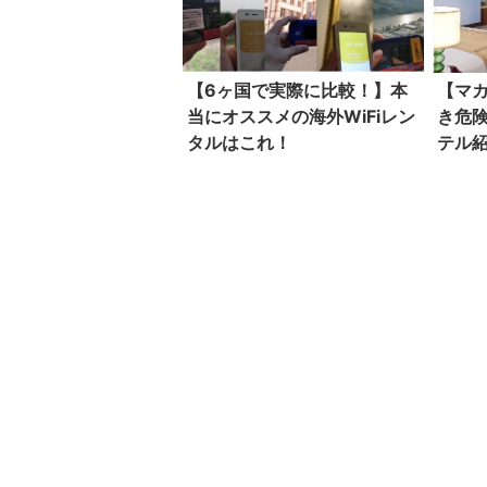
【6ヶ国で実際に比較！】本
【マ
当にオススメの海外WiFiレン
き危
タルはこれ！
テル