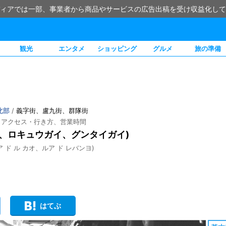
ィアでは一部、事業者から商品やサービスの広告出稿を受け収益化して
観光
エンタメ
ショッピング
グルメ
旅の準備
北部
/
義字街、盧九街、群隊街
、アクセス・行き方、営業時間
イ、ロキュウガイ、グンタイガイ)
 ド ル カオ、ルア ド レバンヨ)
はてぶ