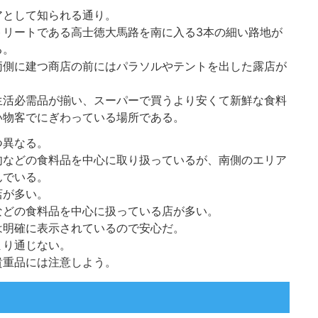
アとして知られる通り。
トリートである高士徳大馬路を南に入る3本の細い路地が
る。
両側に建つ商店の前にはパラソルやテントを出した露店が
生活必需品が揃い、スーパーで買うより安くて新鮮な食料
い物客でにぎわっている場所である。
つ異なる。
肉などの食料品を中心に取り扱っているが、南側のエリア
んでいる。
店が多い。
などの食料品を中心に扱っている店が多い。
は明確に表示されているので安心だ。
まり通じない。
貴重品には注意しよう。