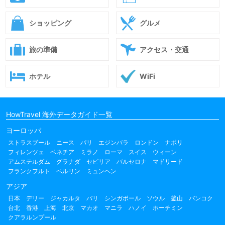
ショッピング
グルメ
旅の準備
アクセス・交通
ホテル
WiFi
HowTravel 海外データガイド一覧
ヨーロッパ
ストラスブール
ニース
パリ
エジンバラ
ロンドン
ナポリ
フィレンツェ
ベネチア
ミラノ
ローマ
スイス
ウィーン
アムステルダム
グラナダ
セビリア
バルセロナ
マドリード
フランクフルト
ベルリン
ミュンヘン
アジア
日本
デリー
ジャカルタ
バリ
シンガポール
ソウル
釜山
バンコク
台北
香港
上海
北京
マカオ
マニラ
ハノイ
ホーチミン
クアラルンプール