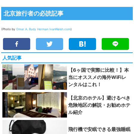
北京旅行者の必読記事
(Photo by
Omar A.
Rudy Herman
IvanWalsh.com
)
人気記事
【6ヶ国で実際に比較！】本
当にオススメの海外WiFiレ
ンタルはこれ！
【北京のホテル】避けるべき
危険地区の解説・お勧めホテ
ル紹介
飛行機で安眠できる最強睡眠