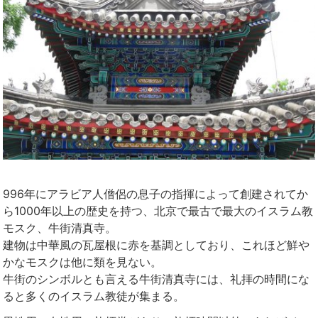
996年にアラビア人僧侶の息子の指揮によって創建されてか
ら1000年以上の歴史を持つ、北京で最古で最大のイスラム教
モスク、
牛街清真寺
。
建物は中華風の瓦屋根に赤を基調としており、これほど鮮や
かなモスクは他に類を見ない。
牛街のシンボルとも言える
牛街清真寺
には、礼拝の時間にな
ると多くのイスラム教徒が集まる。