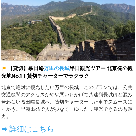
【貸切】慕田峪
万里の長城
半日観光ツアー 北京発の観
光地No.1！貸切チャーターでラクラク
北京で絶対に観光したい
万里の長城
。このプランでは、公共
交通機関のアクセスがやや悪いおかげで八達嶺長城ほど混み
合わない
慕田峪長城
へ、貸切チャーターした車でスムーズに
向かう。早朝出発で人が少なく、ゆったり観光できるのも魅
力。
➡ 詳細はこちら