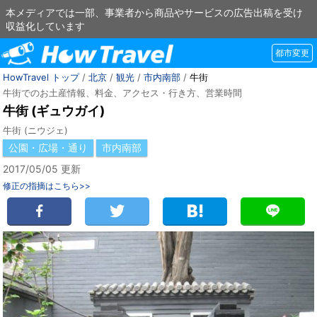
本メディアでは一部、事業者から商品やサービスの広告出稿を受け
収益化しています
都市変更
HowTravel トップ
/
北京
/
観光
/
市内南部
/
牛街
牛街でのお土産情報、料金、アクセス・行き方、営業時間
牛街 (ギュウガイ)
牛街 (ニウジェ)
公園・広場・通り
市内南部
2017/05/05 更新
修正の指摘はこちら>>