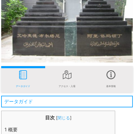
データガイド
アクセス・入場
基本情報
データガイド
目次
[
閉じる
]
1
概要